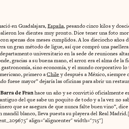
ació en Guadalajara,
España
, pesando cinco kilos y dosc
salieron los dientes muy pronto. Dice tener una foto mo
 con apenas dos meses cumplidos. A los dieciocho años 
era un gran método de ligue, así que compró una paellera
 departamento universitario en la sede de reuniones alt
de, gracias a su buena mano, el arroz era el alma de la f
 gastronomía, sino economía, y el mundo corporativo lo t
americano, primero a
Chile
y después a México, siempre 
do fuese mayor” dejaría las oficinas para abrir un restau
 Barra de Fran
hace un año y se convirtió oficialmente e
 antiguo del que sabe un poquito de todo y a la vez no sa
cinero que se asegura de que nunca falte buen vino”, dice
 mandil blanco, lleva puesta su playera del Real Madrid.
nt_209675" align="aligncenter" width="715"]