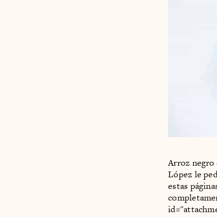
Arroz negro 
López le ped
estas página
completament
id="attachme