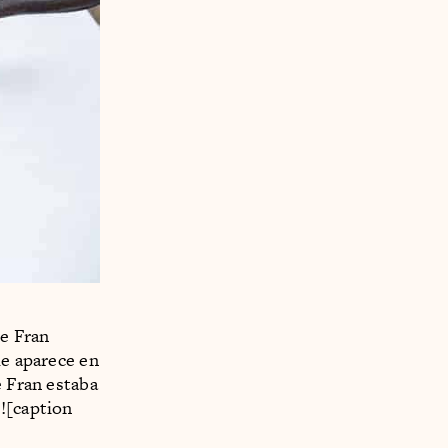
e Fran
ue aparece en
e Fran estaba
d![caption