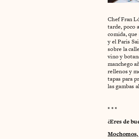
Chef Fran Ló
tarde, poco 
comida, que 
y el Paris S
sobre la cal
vino y botan
manchego añe
rellenos y m
tapas para pr
las gambas al
* * *
¿Eres de bu
Mochomos, l