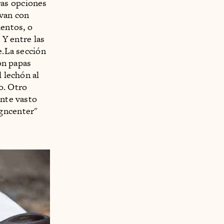
ras opciones
 van con
entos, o
 Y entre las
e.La sección
con papas
 lechón al
o. Otro
ente vasto
igncenter"