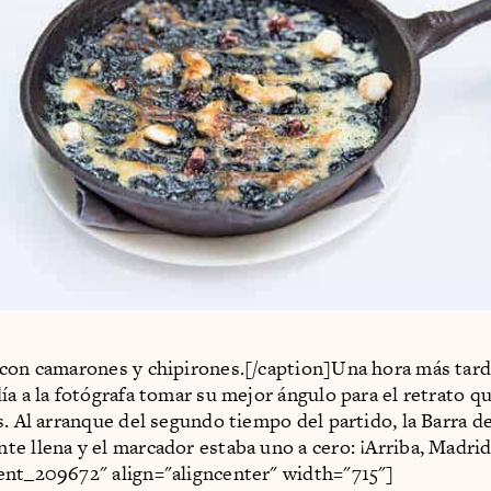
con camarones y chipirones.[/caption]Una hora más tard
ía a la fotógrafa tomar su mejor ángulo para el retrato q
s. Al arranque del segundo tiempo del partido, la Barra d
e llena y el marcador estaba uno a cero: ¡Arriba, Madri
nt_209672" align="aligncenter" width="715"]