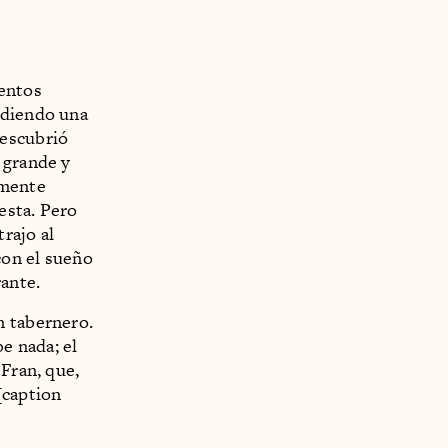
ientos
rdiendo una
descubrió
 grande y
amente
iesta. Pero
rajo al
con el sueño
rante.
n tabernero.
be nada; el
 Fran, que,
[caption