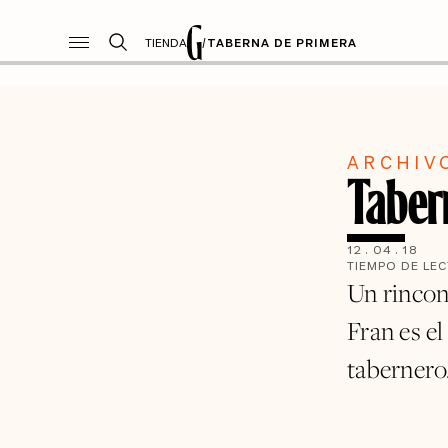
TIENDA
/
TABERNA DE PRIMERA
ARCHIV
Taber
12
.
04
.
18
TIEMPO DE LE
Un rincon
Fran es e
tabernero