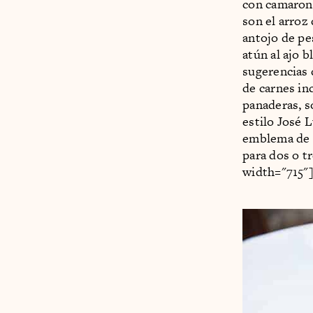
con camarone
son el arroz
antojo de pe
atún al ajo b
sugerencias 
de carnes inc
panaderas, s
estilo José 
emblema de l
para dos o t
width="715"