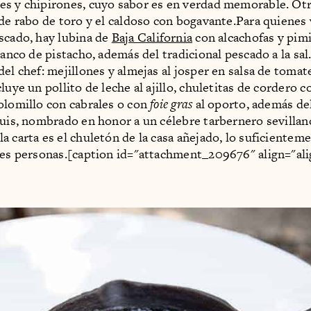
s y chipirones, cuyo sabor es en verdad memorable. Ot
 de rabo de toro y el caldoso con bogavante.Para quienes
scado, hay lubina de
Baja California
con alcachofas y pimi
lanco de pistacho, además del tradicional pescado a la sal.
del chef: mejillones y almejas al josper en salsa de tomat
luye un pollito de leche al ajillo, chuletitas de cordero 
olomillo con cabrales o con
foie gras
al oporto, además del
Luis, nombrado en honor a un célebre tarbernero sevillan
a carta es el chuletón de la casa añejado, lo suficientem
res personas.[caption id="attachment_209676" align="al
]