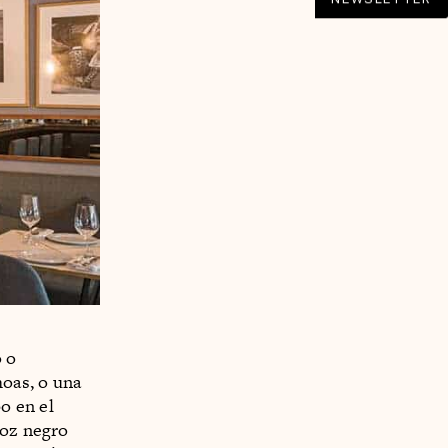
o o
hoas, o una
o en el
roz negro