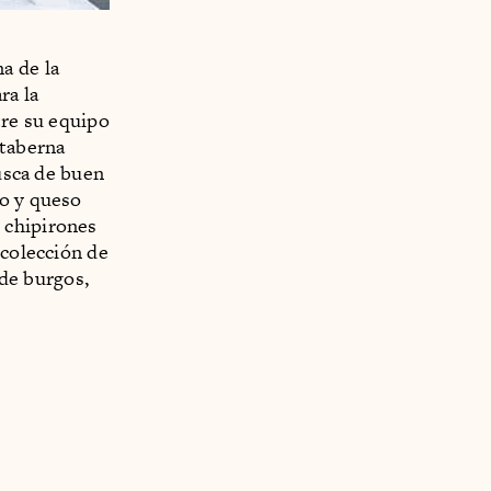
a de la
ra la
tre su equipo
 taberna
busca de buen
no y queso
 chipirones
 colección de
 de burgos,