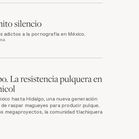
nito silencio
 adictos a la pornografía en México.
CHA
po. La resistencia pulquera en
hicol
xico hasta Hidalgo, una nueva generación
io de raspar magueyes para producir pulque.
los megaproyectos, la comunidad tlachiquera