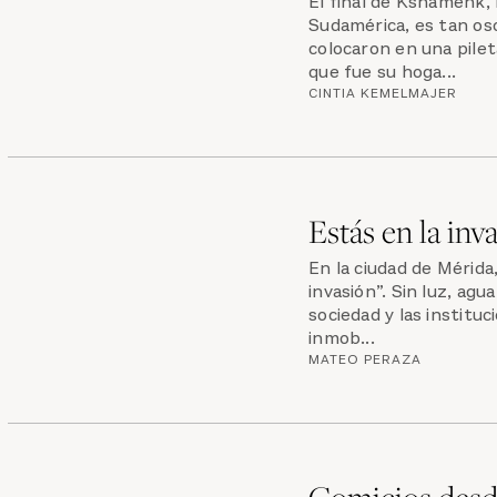
El final de Kshamenk, l
Sudamérica, es tan osc
colocaron en una pile
que fue su hoga...
CINTIA KEMELMAJER
Estás en la inv
En la ciudad de Mérida,
invasión”. Sin luz, agu
sociedad y las institu
inmob...
MATEO PERAZA
Comicios desd