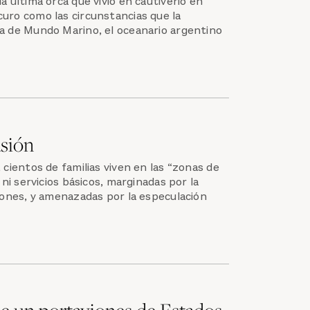
a última orca que vivió en cautiverio en
uro como las circunstancias que la
ta de Mundo Marino, el oceanario argentino
asión
 cientos de familias viven en las “zonas de
a ni servicios básicos, marginadas por la
ciones, y amenazadas por la especulación
e un portaviones de Estados