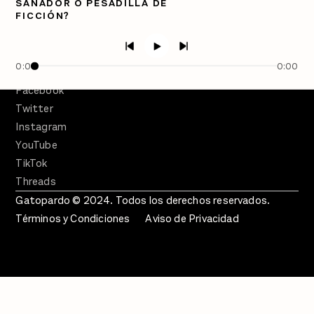
SANADOR O PESADILLA DE
Semanario Gatopardo
FICCIÓN?
En Qué Momento
Crecer en Distopía
0:00
0:00
SÍGUENOS
Facebook
Twitter
Instagram
YouTube
TikTok
Threads
Gatopardo © 2024. Todos los derechos reservados.
Términos y Condiciones
Aviso de Privacidad