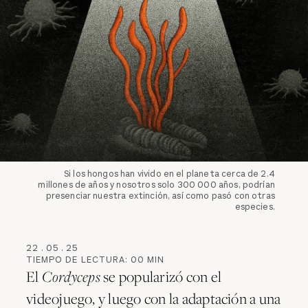
Si los hongos han vivido en el planeta cerca de 2.4
millones de años y nosotros solo 300 000 años, podrían
presenciar nuestra extinción, así como pasó con otras
especies.
22
.
05
.
25
TIEMPO DE LECTURA:
00
MIN
El
Cordyceps
se popularizó con el
videojuego, y luego con la adaptación a una