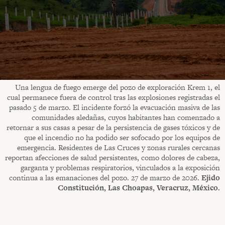
Una lengua de fuego emerge del pozo de exploración Krem 1, el
cual permanece fuera de control tras las explosiones registradas el
pasado 5 de marzo. El incidente forzó la evacuación masiva de las
comunidades aledañas, cuyos habitantes han comenzado a
retornar a sus casas a pesar de la persistencia de gases tóxicos y de
que el incendio no ha podido ser sofocado por los equipos de
emergencia. Residentes de Las Cruces y zonas rurales cercanas
reportan afecciones de salud persistentes, como dolores de cabeza,
garganta y problemas respiratorios, vinculados a la exposición
continua a las emanaciones del pozo. 27 de marzo de 2026.
Ejido
Constitución, Las Choapas, Veracruz, México.