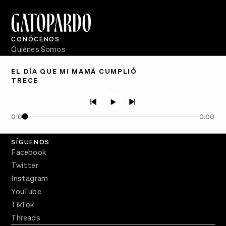
CONÓCENOS
Quiénes Somos
Directorio
EL DÍA QUE MI MAMÁ CUMPLIÓ
TRECE
PÓDCASTS
Semanario Gatopardo
En Qué Momento
0:00
0:00
Crecer en Distopía
SÍGUENOS
Facebook
Twitter
Instagram
YouTube
TikTok
Threads