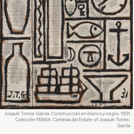
Joaquín Torres-García,
Construcción en blanco y negro
, 1931.
Colección FEMSA. Cortesía del Estate of Joaquín Torres-
García.