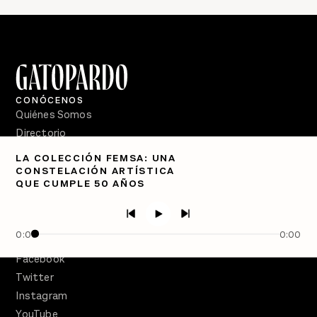
CONÓCENOS
Quiénes Somos
Directorio
LA COLECCIÓN FEMSA: UNA
PÓDCASTS
CONSTELACIÓN ARTÍSTICA
Semanario Gatopardo
QUE CUMPLE 50 AÑOS
En Qué Momento
Crecer en Distopía
0:00
0:00
SÍGUENOS
Facebook
Twitter
Instagram
YouTube