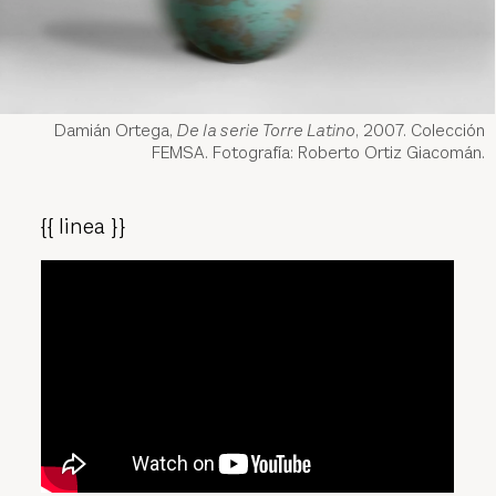
Damián Ortega,
De la serie Torre Latino
, 2007. Colección
FEMSA. Fotografía: Roberto Ortiz Giacomán.
{{ linea }}