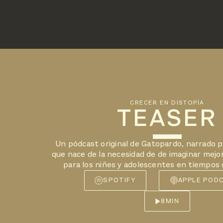
CRECER EN DISTOPÍA
TEASER
Un pódcast original de Gatopardo, narrado p
que nace de la necesidad de de imaginar mejor
para los niñes y adolescentes en tiempos
SPOTIFY
APPLE POD
8
MIN