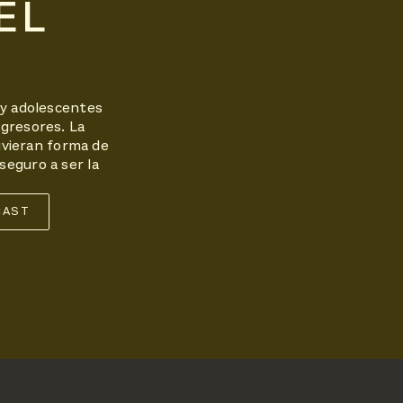
EL
 y adolescentes
gresores. La
tuvieran forma de
 seguro a ser la
CAST