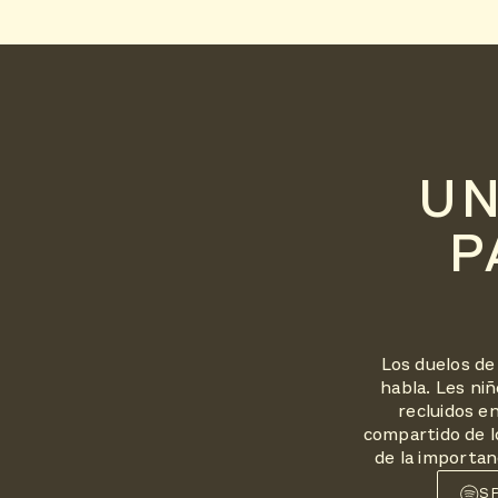
UN
P
Los duelos de 
habla. Les ni
recluidos e
compartido de l
de la importan
S