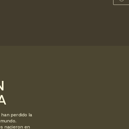
N
A
han perdido la
l mundo.
es nacieron en