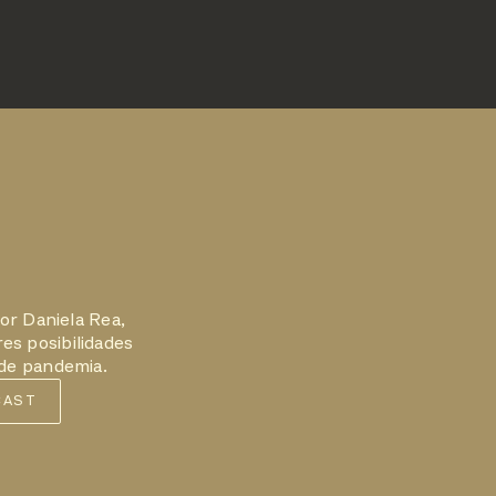
or Daniela Rea,
es posibilidades
 de pandemia.
CAST