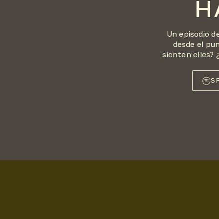
H
Un episodio d
desde el pun
sienten elles? 
S