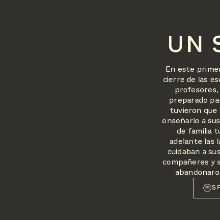
UN 
En este primer
cierre de las e
profesores,
preparado par
tuvieron que a
enseñarle a sus
de familia 
adelante las 
cuidaban a sus
compañeres y s
abandonaron
S