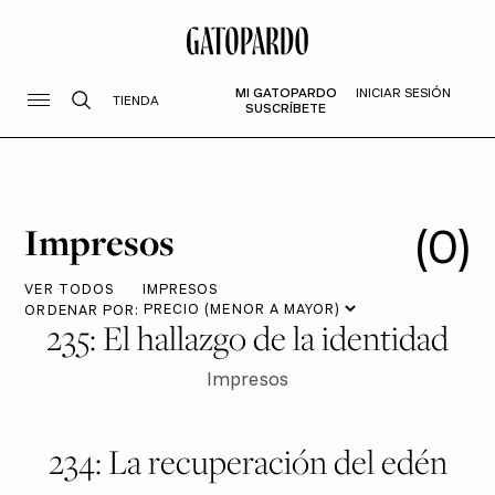
MI GATOPARDO
INICIAR SESIÓN
TIENDA
SUSCRÍBETE
(
0
)
Impresos
VER TODOS
IMPRESOS
ORDENAR POR:
$ 450
VER PRODUCTO
235: El hallazgo de la identidad
Impresos
$ 450
VER PRODUCTO
234: La recuperación del edén