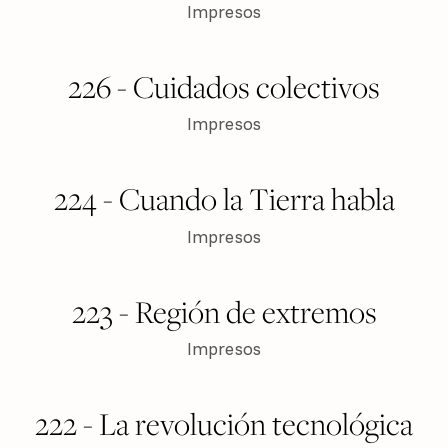
Impresos
$ 150
VER PRODUCTO
226 - Cuidados colectivos
Impresos
$ 150
VER PRODUCTO
224 - Cuando la Tierra habla
Impresos
$ 150
VER PRODUCTO
223 - Región de extremos
Impresos
$ 150
VER PRODUCTO
222 - La revolución tecnológica