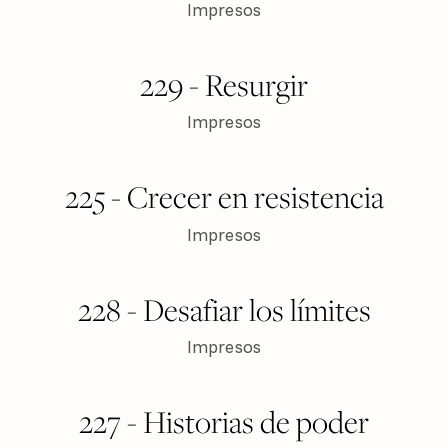
Impresos
$ 150
VER PRODUCTO
229 - Resurgir
Impresos
$ 150
VER PRODUCTO
225 - Crecer en resistencia
Impresos
$ 150
VER PRODUCTO
228 - Desafiar los límites
Impresos
$ 150
VER PRODUCTO
227 - Historias de poder