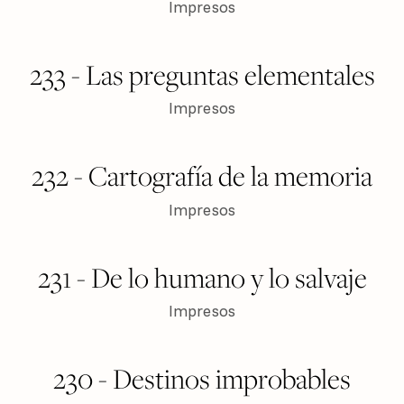
Impresos
$ 450
VER PRODUCTO
233 - Las preguntas elementales
Impresos
$ 150
VER PRODUCTO
232 - Cartografía de la memoria
Impresos
$ 150
VER PRODUCTO
231 - De lo humano y lo salvaje
Impresos
$ 150
VER PRODUCTO
230 - Destinos improbables