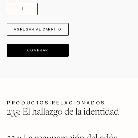
COMPRAR
PRODUCTOS RELACIONADOS
$ 450
VER PRODUCTO
235: El hallazgo de la identidad
$ 450
VER PRODUCTO
234: La recuperación del edén