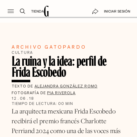
TIENDA
INICIAR SESIÓN
ARCHIVO GATOPARDO
CULTURA
La ruina y la idea: perfil de
Frida Escobedo
TEXTO DE
ALEJANDRA GONZÁLEZ ROMO
FOTOGRAFÍA DE
PIA RIVEROLA
12
.
06
.
18
TIEMPO DE LECTURA:
00
MIN
La arquitecta mexicana Frida Escobedo
recibirá el premio francés Charlotte
Perriand 2024 como una de las voces más