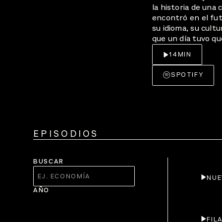
la historia de una
encontró en el fu
su idioma, su cultu
que un día tuvo que
14
MIN
SPOTIFY
EPISODIOS
BUSCAR
NUE
AÑO
FIL