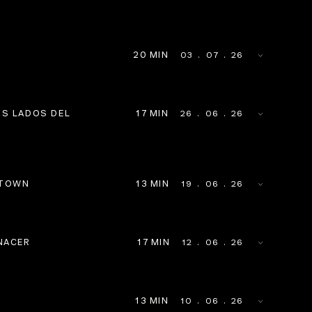
20
MIN
03
 . 
07
 . 
26
S LADOS DEL 
17
MIN
26
 . 
06
 . 
26
ATOWN
13
MIN
19
 . 
06
 . 
26
 NACER
17
MIN
12
 . 
06
 . 
26
13
MIN
10
 . 
06
 . 
26