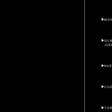
MON
GUA
JUE
NUE
CIU
TOR