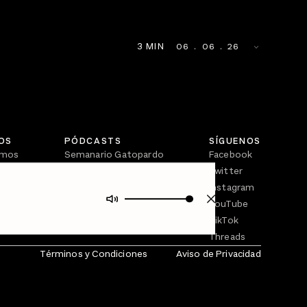
3
MIN
06
 . 
06
 . 
26
OS
PÓDCASTS
SÍGUENOS
omos
Semanario Gatopardo
Facebook
En Qué Momento
Twitter
Crecer en Distopía
Instagram
YouTube
TikTok
Threads
Términos y Condiciones
Aviso de Privacidad