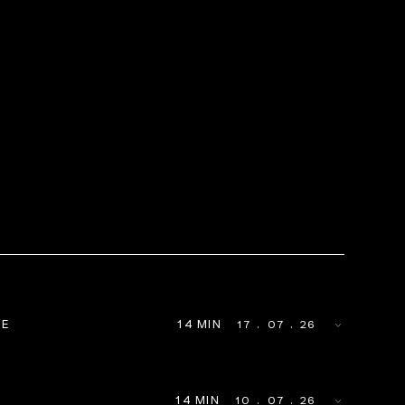
DE
14
MIN
17
 . 
07
 . 
26
14
MIN
10
 . 
07
 . 
26