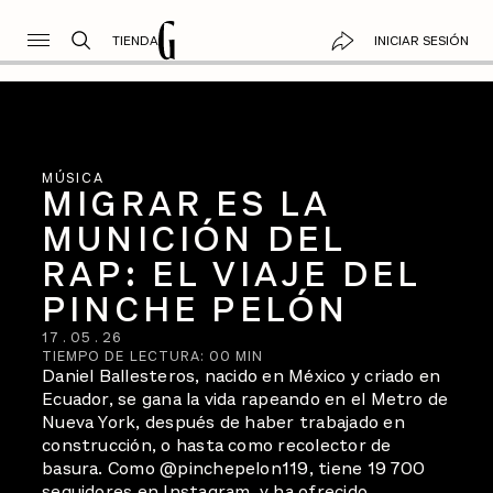
TIENDA
INICIAR SESIÓN
MÚSICA
MIGRAR ES LA
MUNICIÓN DEL
RAP: EL VIAJE DEL
PINCHE PELÓN
17
.
05
.
26
TIEMPO DE LECTURA:
00
MIN
Daniel Ballesteros, nacido en México y criado en
Ecuador, se gana la vida rapeando en el Metro de
Nueva York, después de haber trabajado en
construcción, o hasta como recolector de
basura. Como @pinchepelon119, tiene 19 700
seguidores en Instagram, y ha ofrecido