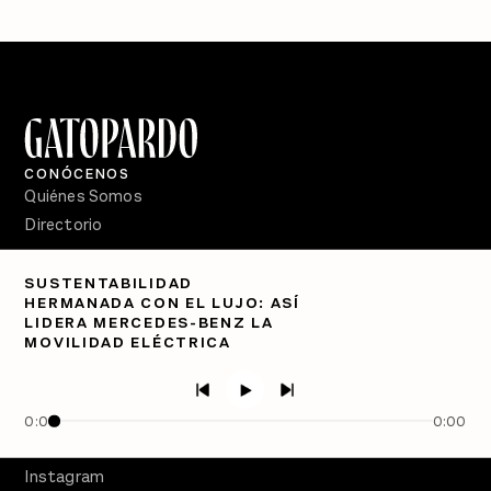
CONÓCENOS
Quiénes Somos
Directorio
PÓDCASTS
SUSTENTABILIDAD
Semanario Gatopardo
HERMANADA CON EL LUJO: ASÍ
En Qué Momento
LIDERA MERCEDES-BENZ LA
MOVILIDAD ELÉCTRICA
Crecer en Distopía
SÍGUENOS
Facebook
0:00
0:00
Twitter
Instagram