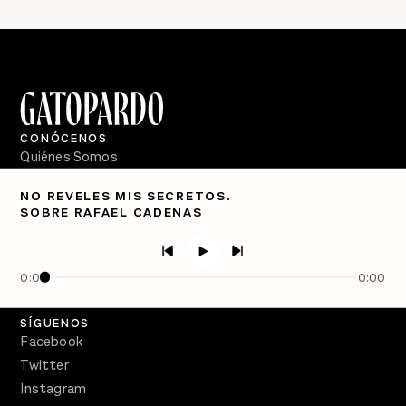
CONÓCENOS
Quiénes Somos
Directorio
NO REVELES MIS SECRETOS.
SOBRE RAFAEL CADENAS
PÓDCASTS
Semanario Gatopardo
En Qué Momento
0:00
0:00
Crecer en Distopía
SÍGUENOS
Facebook
Twitter
Instagram