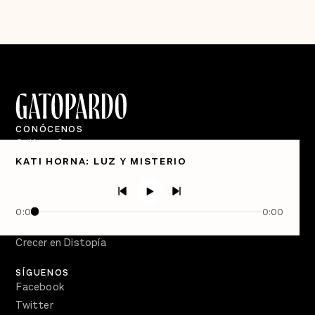
CONÓCENOS
Quiénes Somos
KATI HORNA: LUZ Y MISTERIO
Directorio
PÓDCASTS
Semanario Gatopardo
0:00
0:00
En Qué Momento
Crecer en Distopía
SÍGUENOS
Facebook
Twitter