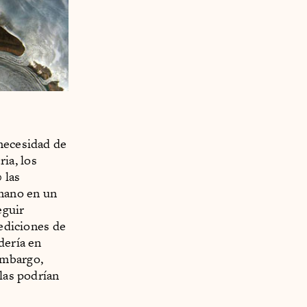
 necesidad de
ria, los
 las
mano en un
eguir
mediciones de
dería en
embargo,
llas podrían