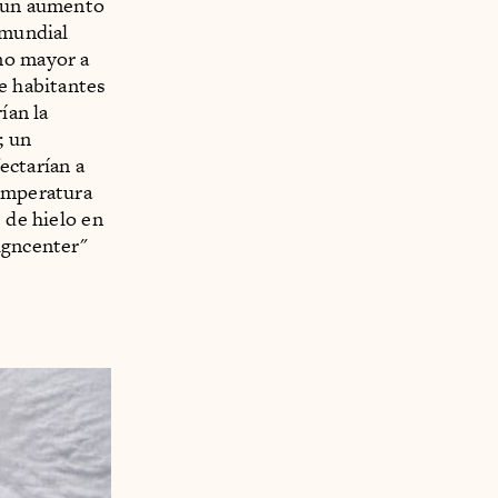
n un aumento
 mundial
no mayor a
de habitantes
ían la
; un
ectarían a
temperatura
 de hielo en
igncenter"