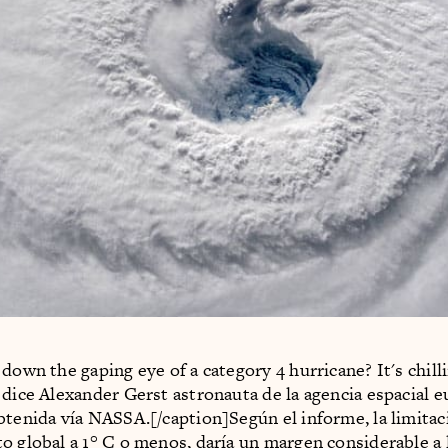
 down the gaping eye of a category 4 hurricane? It's chill
 dice Alexander Gerst astronauta de la agencia espacial e
btenida vía NASSA.[/caption]Según el informe, la limitac
o global a 1° C o menos, daría un margen considerable a 