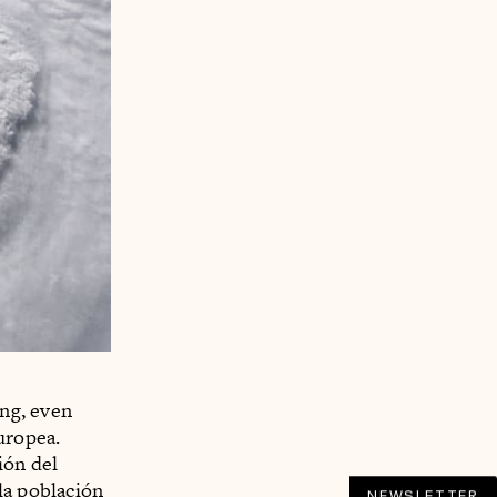
ing, even
uropea.
ión del
la población
NEWSLETTER