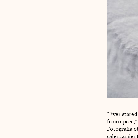
"Ever stared
from space,"
Fotografía o
calentamient