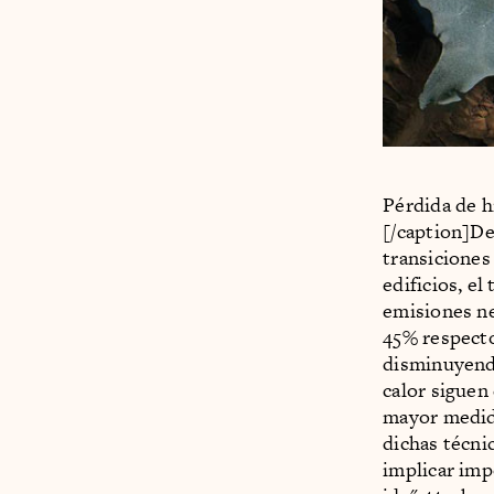
Pérdida de h
[/caption]De
transiciones 
edificios, el
emisiones n
45% respecto
disminuyendo
calor siguen
mayor medida
dichas técni
implicar imp