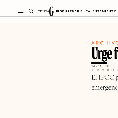
TIENDA
/
URGE FRENAR EL CALENTAMIENTO
ARCHIV
Urge f
13
.
10
.
18
TIEMPO DE LE
El IPCC p
emergencia