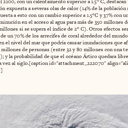
l 2100, con un calentamiento superior a 1.5° C, destaca
ión expuesta a severas olas de calor (14% de la población
uesta a esto con un cambio superior a 1.5°C y 37% con u
sminución en el acceso al agua para más de 350 millones 
illones si se supera el índice de 2° C). Otros efectos ser
de un 70% de los arrecifes de coral alrededor del mundo
n el nivel del mar que podría causar inundaciones que af
9 millones de personas (entre 32 y 80 millones con una 
); y la probabilidad de que el océano Ártico quedara libre
a vez al siglo.[caption id="attachment_222070" align="al
]