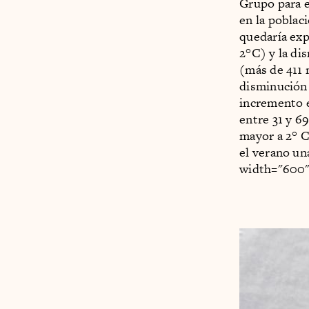
Grupo para e
en la poblac
quedaría exp
2°C) y la di
(más de 411 m
disminución 
incremento e
entre 31 y 6
mayor a 2° C
el verano un
width="600"