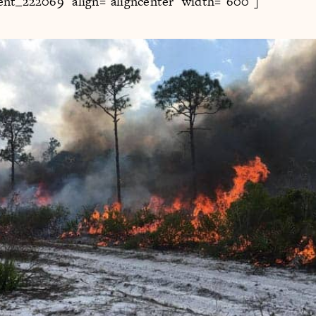
ent_222069" align="aligncenter" width="600"]