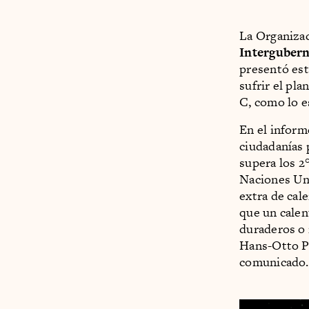
La Organizac
Intergubern
presentó est
sufrir el pla
C, como lo e
En el inform
ciudadanías 
supera los 2
Naciones Uni
extra de cal
que un calen
duraderos o 
Hans-Otto Pö
comunicado.