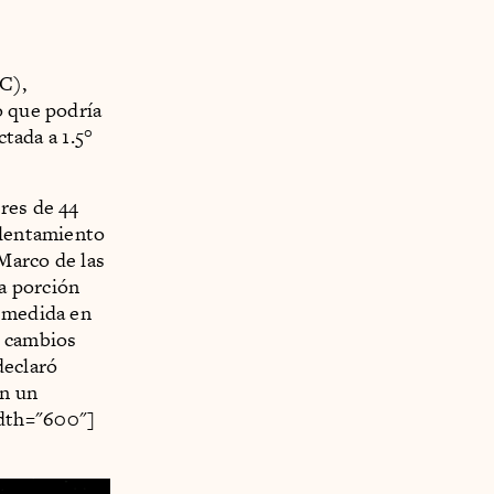
C),
o que podría
ctada a 1.5°
res de 44
alentamiento
Marco de las
a porción
a medida en
a cambios
declaró
en un
idth="600"]