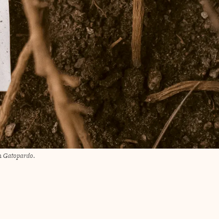
n
Gatopardo
.