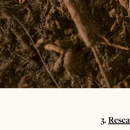
3.
Resca