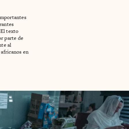
 importantes
grantes
El texto
or parte de
te al
 africanos en