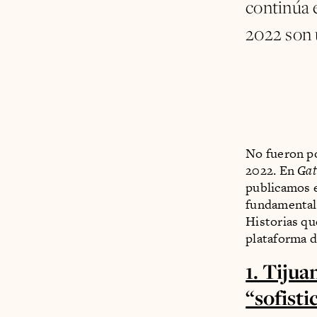
continúa 
2022 son 
No fueron po
2022. En
Gat
publicamos e
fundamentale
Historias qu
plataforma d
1. Tijua
“sofisti