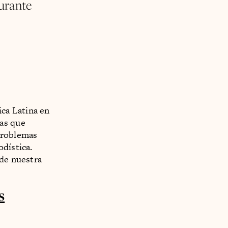
urante
ca Latina en
cas que
problemas
odística.
 de nuestra
s