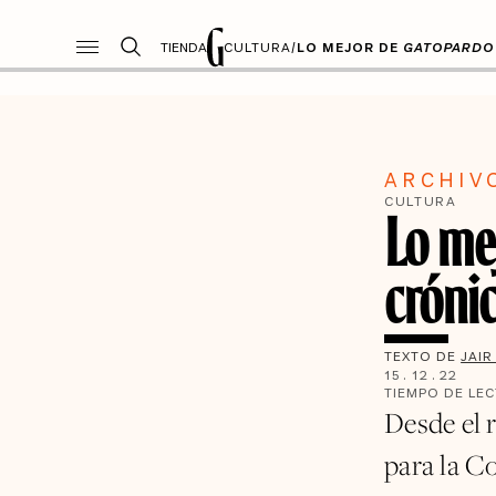
TIENDA
CULTURA
/
LO MEJOR DE
GATOPARDO
ARCHIV
CULTURA
Lo me
crónic
TEXTO DE
JAIR
15
.
12
.
22
TIEMPO DE LE
Desde el r
para la Co