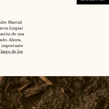
adre Marcial
taron limpiar
bación de una
cado. Ahora,
te importante
largo de los