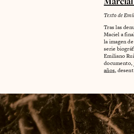
Marcial
Texto de Emi
Tras las den
Maciel a fin
la imagen de
serie biográ
Emiliano Rui
documento, 
años
, desent