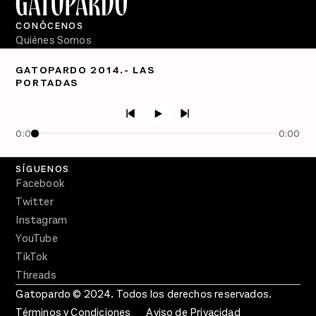
CONÓCENOS
Quiénes Somos
Directorio
GATOPARDO 2014.- LAS
PORTADAS
PÓDCASTS
Semanario Gatopardo
En Qué Momento
0:00
0:00
Crecer en Distopía
SÍGUENOS
Facebook
Twitter
Instagram
YouTube
TikTok
Threads
Gatopardo © 2024. Todos los derechos reservados.
Términos y Condiciones
Aviso de Privacidad