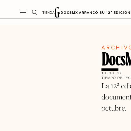
TIENDA
/
DOCSMX ARRANCÓ SU 12ª EDICIÓN
ARCHIV
DocsM
18
.
10
.
17
TIEMPO DE LE
La 12ª ed
documental
octubre.