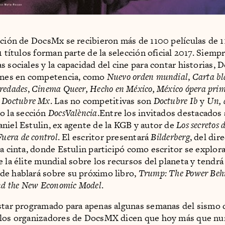
ición de DocsMx se recibieron más de 1100 películas de 11
1 títulos forman parte de la selección oficial 2017. Siemp
s sociales y la capacidad del cine para contar historias,
iones en competencia, como
Nuevo orden mundial
,
Carta b
redades
,
Cinema Queer, Hecho en México, México ópera prim
Doctubre Mx
. Las no competitivas son
Doctubre Ib
y
Un, d
mo la sección
DocsValència
.Entre los invitados destacado
niel Estulin, ex agente de la KGB y autor de
Los secretos 
Fuera de control
. El escritor presentará
Bilderberg
, del dir
la cinta, donde Estulin participó como escritor se explor
e la élite mundial sobre los recursos del planeta y tendr
e hablará sobre su próximo libro,
Trump: The Power Beh
and the New Economic Model
.
star programado para apenas algunas semanas del sismo d
 los organizadores de DocsMX dicen que hoy más que nu