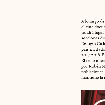
A lo largo 
el cine docum
tendrá lugar 
secciones de
Refugio Citl
país invitad
2017-2018. E
El ciclo ini
por Rubén Me
poblaciones 
mantiene la 