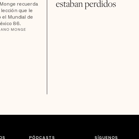
estaban perdidos
 Monge recuerda
 lección que le
 el Mundial de
éxico 86.
LIANO MONGE
OS
PÓDCASTS
SÍGUENOS