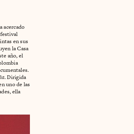
a acercado
festival
cintas en sus
uyen la Casa
te año, el
Colombia
ocumentales.
ña
. Dirigida
en uno de las
des, ella