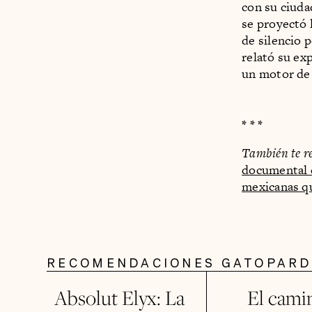
con su ciuda
se proyectó 
de silencio 
relató su ex
un motor de 
* * *
También te r
documental e
mexicanas qu
RECOMENDACIONES GATOPAR
Absolut Elyx: La
El cami