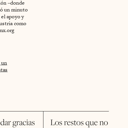
ción –donde
rdó un minuto
 el apoyo y
dustria como
smx.org
 un
stas
dar gracias
Los restos que no