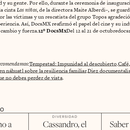
d y su gente. Por ello, durante la ceremonia de inaugura
la cinta
Los niños
, de la directora Maite Alberdi–, se gua
por las víctimas y un rescatista del grupo Topos agradeció
periencia. Así, DocsMX reafirmó el papel del cine y su in
cambio y fuerza.
12º DocsMx
Del 12 al 21 de octubredoc
ecomendamos:
Tempestad: Impunidad al descubierto
.
Café,
n náhuatl sobre la resiliencia familiar
.
Diez documentali
e no debes perder de vista
.
DO
DIVERSIDAD
no a
Cassandro, el
Saber 