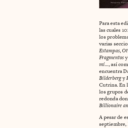
Para esta ed
las cuales 10
los problema
varias secc
Estampas
,
Ot
Fragmentos
y
mí…
, así co
encuentra Da
Bilderberg
y
Cutrina. En 
los grupos d
redonda dond
Billionaire 
A pesar de e
septiembre,