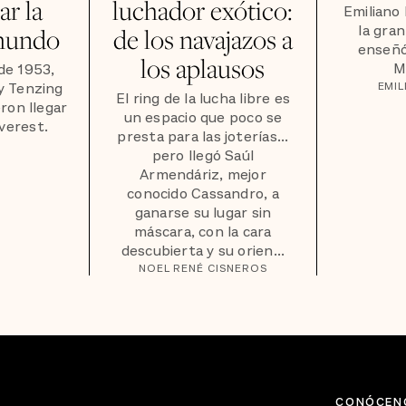
ar la
luchador exótico:
Emiliano
la gran
mundo
de los navajazos a
enseñó
los aplausos
M
de 1953,
y Tenzing
EMI
El ring de la lucha libre es
ron llegar
un espacio que poco se
Everest.
presta para las joterías...
pero llegó Saúl
Armendáriz, mejor
conocido Cassandro, a
ganarse su lugar sin
máscara, con la cara
descubierta y su orien...
NOEL RENÉ CISNEROS
CONÓCEN