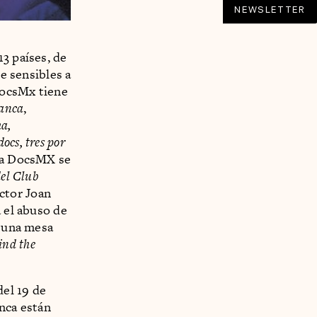
NEWSLETTER
3 países, de
re sensibles a
 DocsMx tiene
lanca
,
a,
ocs, tres por
s a DocsMX se
del Club
ector Joan
a el abuso de
á una mesa
ind the
el 19 de
nca están