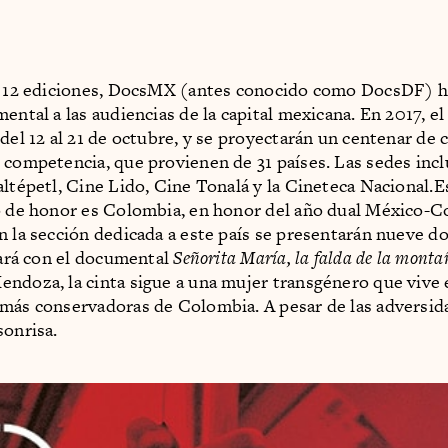
de 12 ediciones, DocsMX (antes conocido como DocsDF) h
ental a las audiencias de la capital mexicana. En 2017, el 
del 12 al 21 de octubre, y se proyectarán un centenar de 
 competencia, que provienen de 31 países. Las sedes incl
altépetl, Cine Lido, Cine Tonalá y la Cineteca Nacional.Es
o de honor es Colombia, en honor del año dual México-
n la sección dedicada a este país se presentarán nueve d
ciará con el documental
Señorita María, la falda de la monta
ndoza, la cinta sigue a una mujer transgénero que vive 
más conservadoras de Colombia. A pesar de las adversida
sonrisa.