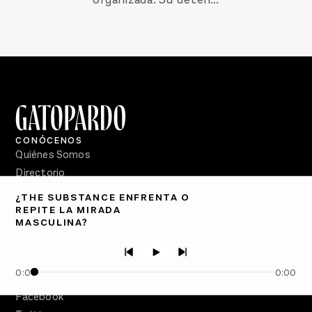
CONÓCENOS
Quiénes Somos
Directorio
¿THE SUBSTANCE ENFRENTA O
PÓDCASTS
REPITE LA MIRADA
Semanario Gatopardo
MASCULINA?
En Qué Momento
Crecer en Distopía
0:00
0:00
SÍGUENOS
Facebook