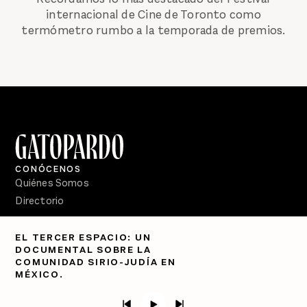
internacional de Cine de Toronto como
termómetro rumbo a la temporada de premios.
CONÓCENOS
Quiénes Somos
Directorio
PÓDCASTS
EL TERCER ESPACIO: UN
Semanario Gatopardo
DOCUMENTAL SOBRE LA
En Qué Momento
COMUNIDAD SIRIO-JUDÍA EN
MÉXICO.
Crecer en Distopía