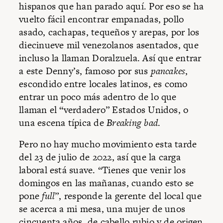
hispanos que han parado aquí. Por eso se ha
vuelto fácil encontrar empanadas, pollo
asado, cachapas, tequeños y arepas, por los
diecinueve mil venezolanos asentados, que
incluso la llaman Doralzuela. Así que entrar
a este Denny’s, famoso por sus
pancakes
,
escondido entre locales latinos, es como
entrar un poco más adentro de lo que
llaman el “verdadero” Estados Unidos, o
una escena típica de
Breaking bad
.
Pero no hay mucho movimiento esta tarde
del 23 de julio de 2022, así que la carga
laboral está suave. “Tienes que venir los
domingos en las mañanas, cuando esto se
pone
full
”, responde la gerente del local que
se acerca a mi mesa, una mujer de unos
cincuenta años, de cabello rubio y de origen