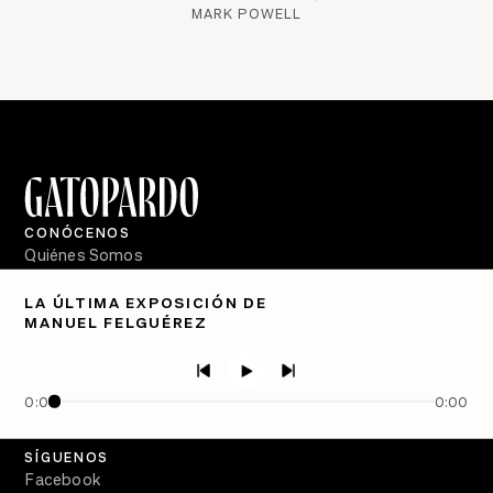
MARK POWELL
CONÓCENOS
Quiénes Somos
Directorio
LA ÚLTIMA EXPOSICIÓN DE
MANUEL FELGUÉREZ
PÓDCASTS
Semanario Gatopardo
En Qué Momento
0:00
0:00
Crecer en Distopía
SÍGUENOS
Facebook