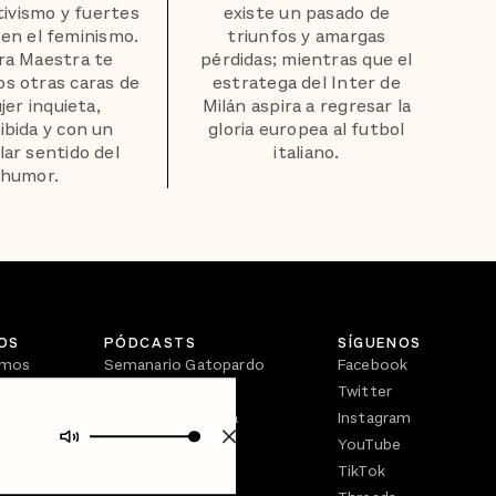
tivismo y fuertes
existe un pasado de
en el feminismo.
triunfos y amargas
ra Maestra te
pérdidas; mientras que el
s otras caras de
estratega del Inter de
jer inquieta,
Milán aspira a regresar la
ibida y con un
gloria europea al futbol
lar sentido del
italiano.
humor.
OS
PÓDCASTS
SÍGUENOS
omos
Semanario Gatopardo
Facebook
En Qué Momento
Twitter
Crecer en Distopía
Instagram
YouTube
TikTok