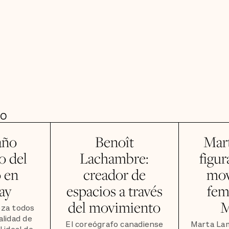
DO
año
Benoît
Mar
 del
Lachambre:
figur
o en
creador de
mov
ay
espacios a través
fem
del movimiento
M
za todos
alidad de
El coreógrafo canadiense
Marta La