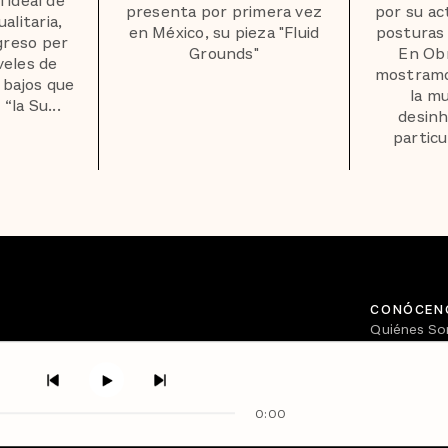
l ideal de
presenta por primera vez
por su ac
alitaria,
en México, su pieza "Fluid
posturas 
ngreso per
Grounds"
En Ob
veles de
mostramo
 bajos que
la mu
“la Su...
desinh
particu
CONÓCEN
Quiénes S
Directorio
0:00