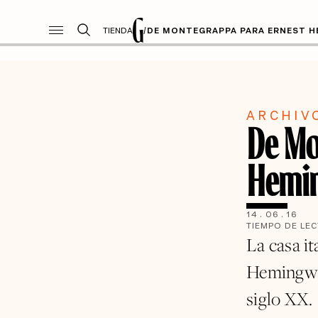
TIENDA
/
DE MONTEGRAPPA PARA ERNEST 
ARCHIV
De Mo
Hemi
14
.
06
.
16
TIEMPO DE LE
La casa i
Hemingway
siglo XX.