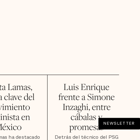
ta Lamas,
Luis Enrique
a clave del
frente a Simone
imiento
Inzaghi, entre
inista en
cábalas y
éxico
promesas
NEWSLETTER
mas ha destacado
Detrás del técnico del PSG