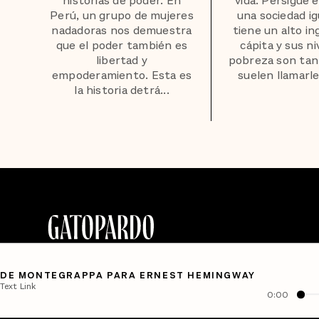
historias de poder. En
vida. Persigue e
Perú, un grupo de mujeres
una sociedad igu
nadadoras nos demuestra
tiene un alto i
que el poder también es
cápita y sus ni
libertad y
pobreza son tan
empoderamiento. Esta es
suelen llamarle 
la historia detrá...
DE MONTEGRAPPA PARA ERNEST HEMINGWAY
Text Link
0:00