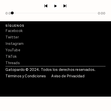
Semanario Gatopardo
En Qué Momento
0:00
0:00
Crecer en Distopía
SÍGUENOS
Facebook
Twitter
Instagram
YouTube
TikTok
Threads
Gatopardo © 2024. Todos los derechos reservados.
Términos y Condiciones
Aviso de Privacidad