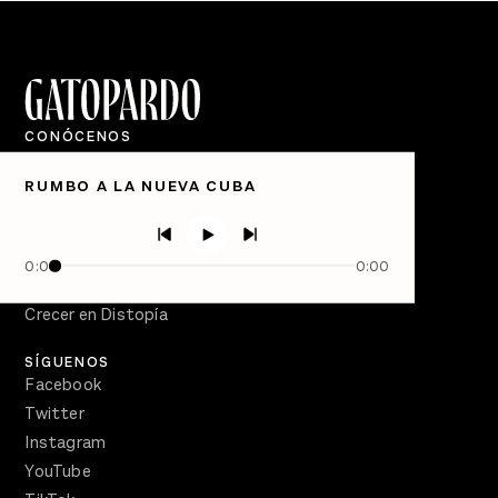
CONÓCENOS
Quiénes Somos
RUMBO A LA NUEVA CUBA
Directorio
PÓDCASTS
Semanario Gatopardo
0:00
0:00
En Qué Momento
Crecer en Distopía
SÍGUENOS
Facebook
Twitter
Instagram
YouTube