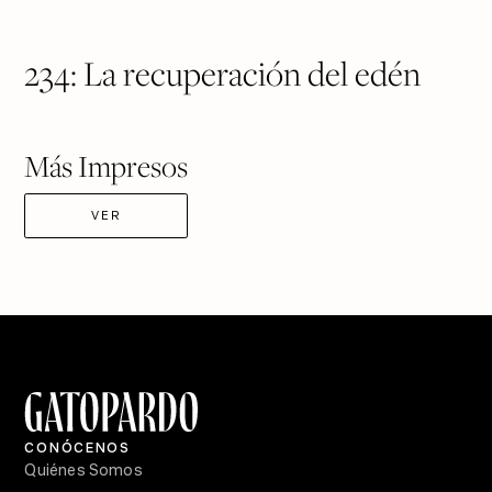
$ 450
VER PRODUCTO
234: La recuperación del edén
Más Impresos
VER
CONÓCENOS
Quiénes Somos