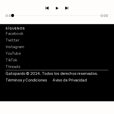
Semanario Gatopardo
En Qué Momento
0:00
0:00
Crecer en Distopía
SÍGUENOS
Facebook
Twitter
Instagram
YouTube
TikTok
Threads
Gatopardo © 2024. Todos los derechos reservados.
Términos y Condiciones
Aviso de Privacidad