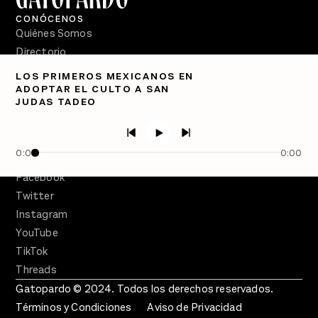
CONÓCENOS
Quiénes Somos
Directorio
LOS PRIMEROS MEXICANOS EN
PÓDCASTS
ADOPTAR EL CULTO A SAN
Semanario Gatopardo
JUDAS TADEO
En Qué Momento
Crecer en Distopía
0:00
0:00
SÍGUENOS
Facebook
Twitter
Instagram
YouTube
TikTok
Threads
Gatopardo © 2024. Todos los derechos reservados.
Términos y Condiciones
Aviso de Privacidad