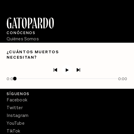
CONÓCENOS
Quiénes Somos
Directorio
¿CUÁNTOS MUERTOS
NECESITAN?
PÓDCASTS
Semanario Gatopardo
En Qué Momento
0:00
0:00
Crecer en Distopía
SÍGUENOS
Facebook
Twitter
Instagram
YouTube
TikTok