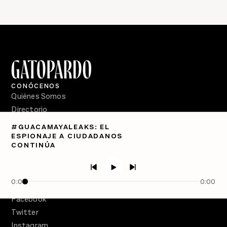
CONÓCENOS
Quiénes Somos
Directorio
#GUACAMAYALEAKS: EL
PÓDCASTS
ESPIONAJE A CIUDADANOS
Semanario Gatopardo
CONTINÚA
En Qué Momento
Crecer en Distopía
0:00
0:00
SÍGUENOS
Facebook
Twitter
Instagram