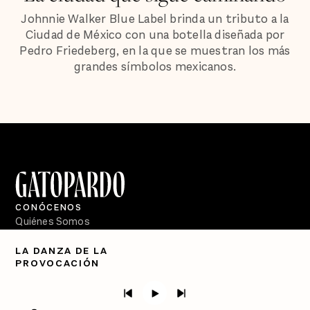
Johnnie Walker Blue Label brinda un tributo a la
Ciudad de México con una botella diseñada por
Pedro Friedeberg, en la que se muestran los más
grandes símbolos mexicanos.
CONÓCENOS
Quiénes Somos
Directorio
LA DANZA DE LA
PROVOCACIÓN
PÓDCASTS
Semanario Gatopardo
En Qué Momento