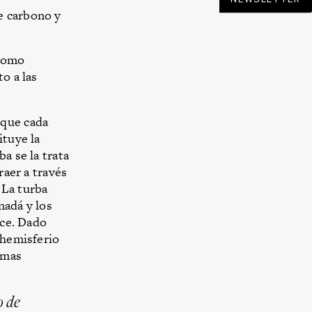
e carbono y
 como
o a las
 que cada
ituye la
a se la trata
raer a través
 La turba
nadá y los
ice. Dado
 hemisferio
rmas
o de