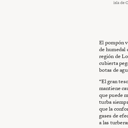
isla de 
El pompón vi
de humedal q
región de Lo
cubierta peg
botas de agu
“El gran tes
mantiene cau
que puede me
turba siempr
que la confo
gases de efe
a las turbera