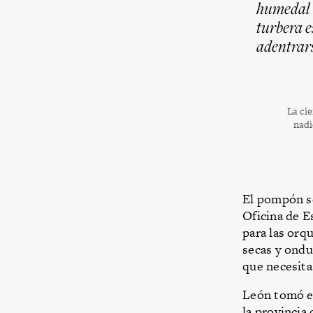
humedal q
turbera 
adentrars
La ci
nadi
El pompón se
Oficina de E
para las orqu
secas y ondu
que necesit
León tomó es
la provincia