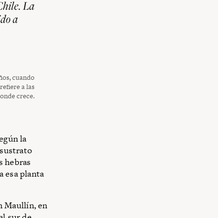
Chile. La
ido a
años, cuando
efiere a las
donde crece.
egún la
 sustrato
as hebras
a esa planta
 Maullín, en
al sur de