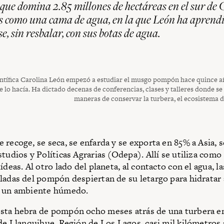
ue domina 2.85 millones de hectáreas en el sur de 
es como una cama de agua, en la que León ha aprend
e, sin resbalar, con sus botas de agua.
entífica Carolina León empezó a estudiar el musgo pompón hace quince 
e lo hacía. Ha dictado decenas de conferencias, clases y talleres donde se r
maneras de conservar la turbera, el ecosistema 
 recoge, se seca, se enfarda y se exporta en 85% a Asia, s
studios y Políticas Agrarias (Odepa). Allí se utiliza como
ídeas. Al otro lado del planeta, al contacto con el agua, l
ladas del pompón despiertan de su letargo para hidratar 
a un ambiente húmedo.
ta hebra de pompón ocho meses atrás de una turbera en
 de Llanquihue, Región de Los Lagos, casi mil kilómetros 