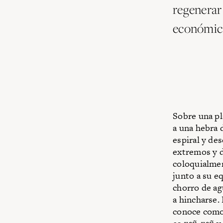
regenerar
económica
Sobre una pl
a una hebra 
espiral y de
extremos y di
coloquialmen
junto a su e
chorro de ag
a hincharse.
conoce como