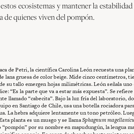
 estos ecosistemas y mantener la estabilidad
 de quienes viven del pompón.
aca de Petri, la científica Carolina León recuesta una pla
de lana gruesa de color beige. Mide cinco centímetros, t
sde su tallo emergen hojas milimétricas. León señala uno
ce: “Es la parte que va a estar más expuesta”. Se refiere 
te llamado “cabecita”. Bajo la luz fría del laboratorio, d
quipo en Santiago de Chile, usa una botella rociadora para
ua. La hebra adquiere lentamente un tono petróleo. Lue
 Esta planta es un musgo y se llama
Sphagnum magellanic
 “pompón” por su nombre en mapudungún, la lengua m