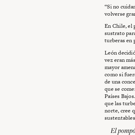
“Si no cuida
volverse gra
En Chile, el
sustrato par
turberas en 
León decidió
vez eran más
mayor amenaz
como si fuera
de una conce
que se comer
Países Bajos
que las turb
norte, cree 
sustentables
El pompón