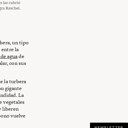
s las cubrió
gra Raschel.
bera, un tipo
 entre la
 de agua
de
lar, con sus
e la turbera
ón gigante
undidad. La
e vegetales
 liberen
bono vuelve
NEWSLETTER