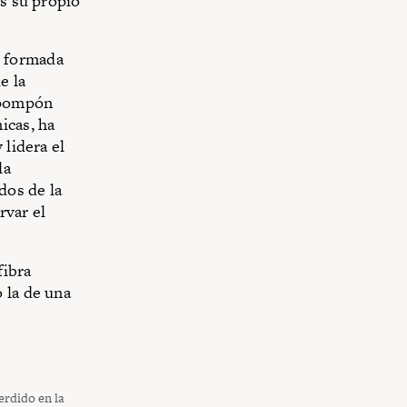
es su propio
, formada
e la
 pompón
icas, ha
 lidera el
la
dos de la
rvar el
fibra
 la de una
erdido en la