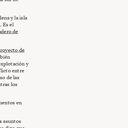
ena y la isla
 Es el
adero de
royecto de
mbién
explotación y
licto entre
so de las
tras los
mentos en
s asuntos
te digo que