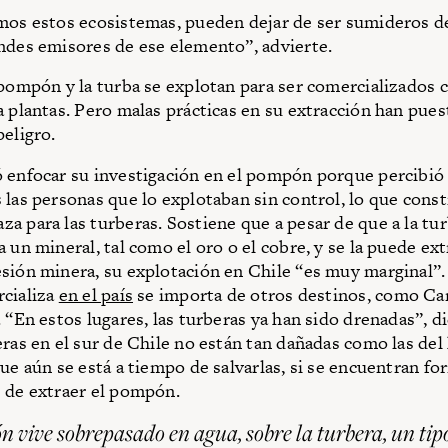
mos estos ecosistemas, pueden dejar de ser sumideros d
ndes emisores de ese elemento”, advierte.
 pompón y la turba se explotan para ser comercializados
a plantas. Pero malas prácticas en su extracción han puest
peligro.
 enfocar su investigación en el pompón porque percibió
 las personas que lo explotaban sin control, lo que const
a para las turberas. Sostiene que a pesar de que a la turb
 un mineral, tal como el oro o el cobre, y se la puede ext
sión minera, su explotación en Chile “es muy marginal”.
cializa
en el país
se importa de otros destinos, como Ca
. “En estos lugares, las turberas ya han sido drenadas”, d
eras en el sur de Chile no están tan dañadas como las del
que aún se está a tiempo de salvarlas, si se encuentran fo
 de extraer el pompón.
 vive sobrepasado en agua, sobre la turbera, un tip