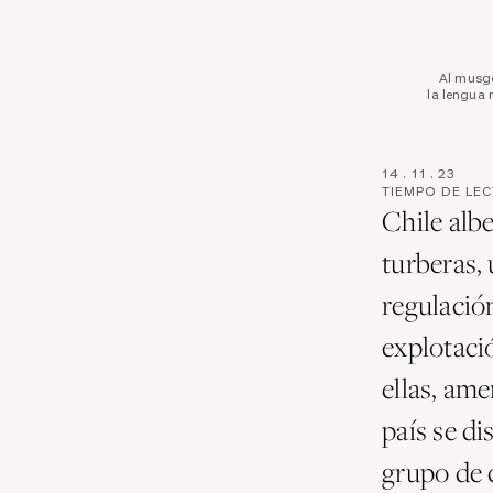
Al musg
la lengua 
14
.
11
.
23
TIEMPO DE LE
Chile alb
turberas,
regulación
explotaci
ellas, am
país se di
grupo de c