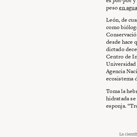
es
poñ-poñ
y 
peso
en agu
León, de cu
como bióloga
Conservació
desde hace q
dictado decen
Centro de In
Universidad 
Agencia Naci
ecosistema 
Toma la hebr
hidratada se
esponja. “Tra
La cientí