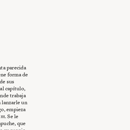
nta parecida
iene forma de
 de sus
al capítulo,
onde trabaja
 lanzarle un
go, empieza
um
. Se le
apuche, que