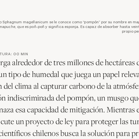
o Sphagnum magellanicum se le conoce como “pompón” por su nombre en m
mapuche, que es poñ-poñ y significa esponja. Es capaz de absorber hasta vein
propio pe
CTURA:
00
MIN
erga alrededor de tres millones de hectáreas 
 un tipo de humedal que juega un papel releva
 del clima al capturar carbono de la atmósfer
ón indiscriminada del pompón, un musgo qu
enaza esa capacidad de mitigación. Mientras 
scute un proyecto de ley para proteger las tu
ientíficos chilenos busca la solución para pr