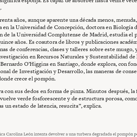
significa esponja. Es capaz de absorber hasta veinte vec
a
.
arenta años, aunque aparente una década menos, menuda
 en la Universidad de Concepción, doctora en Biología d
n de la Universidad Complutense de Madrid, estudia el
uince años. Es coautora de libros y publicaciones académ
as de conferencias, clases y talleres sobre este musgo, y
vestigación en Recursos Naturales y Sustentabilidad de 
Bernardo O’Higgins en Santiago, donde explora, con fon
onal de Investigación y Desarrollo, las maneras de conse
donde crece el pompón.
a con sus dedos en forma de pinza. Minutos después, la 
 vuelve verde fosforescente y de estructura porosa, como
s un estado de latencia, resucita”, explica.
fica Carolina León intenta devolver a una turbera degradada el pompón p