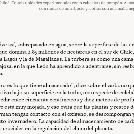
Chiloé. En seis unidades experimentales roció cabecitas de pompón. A una
con ramas de un arbusto y a otras con una malla ne
ve así, sobrepasado en agua, sobre la superficie de la tur
ue domina 2.85 millones de hectáreas en el sur de Chile,
s Lagos y la de Magallanes. La turbera es como una
cama
ajosa, en la que León ha aprendido a adentrarse, sin resba
a.
oro es lo que tiene almacenado”, dice sobre el carbono qu
tivo bajo su superficie en la turba, una especie de colch
dir entre cincuenta centímetros y diez metros de prof
e está muy mojada, y eso evita que las plantas y restos d
rman tengan contacto con el oxígeno, se descompongan y
cto invernadero. La capacidad de almacenamiento de car
s cruciales en la regulación del clima del planeta.