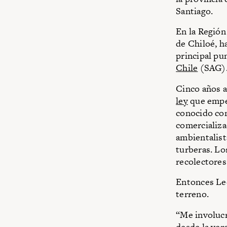
Santiago.
En la Región
de Chiloé, h
principal pu
Chile
(SAG)
Cinco años a
ley
que empez
conocido com
comercializa
ambientalist
turberas. Lo
recolectores
Entonces Le
terreno.
“Me involuc
desde la ver