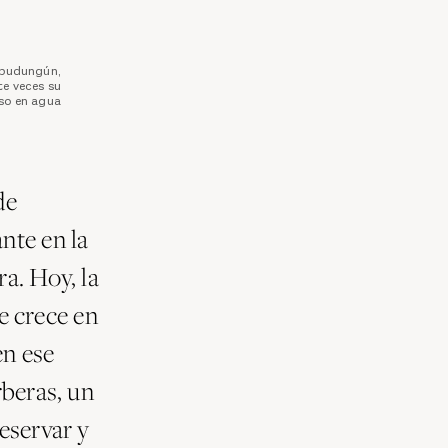
apudungún,
te veces su
so en agua
de
nte en la
a. Hoy, la
e crece en
en ese
rberas, un
eservar y