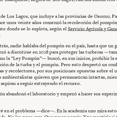
 de Los Lagos, que incluye a las provincias de Osorno, Pal
ace unos veinte años comenzó la recolección del pompón.
nto donde se lo explota, según el
Servicio Agrícola y Gan
.
trás, nadie hablaba del pompón en el país, hasta que un
p
ó a discutirse en 2018 para proteger las turberas —ta
o la “Ley Pompón”— buscó, en sus inicios, prohibir la 
ción de la turba y el pompón. Pero esto despertó un conf
as y recolectores, por sus posiciones opuestas sobre el u
s ambientalistas quieren que permanezcan intactas, mien
 aspiran a seguir extrayendo el recurso.
ón abandonó el laboratorio y empezó a hacer sus experi
ré en el problema —dice—. En la academia uno mira esto
eda. No les pone cara. Que pasen nomás. Y te mentiría si 