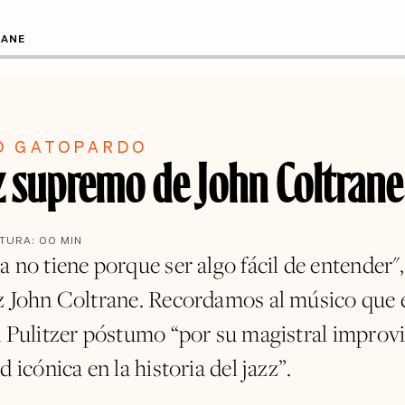
RANE
O GATOPARDO
zz supremo de John Coltrane
CTURA:
00
MIN
 no tiene porque ser algo fácil de entender",
z John Coltrane. Recordamos al músico que
n Pulitzer póstumo “por su magistral improv
d icónica en la historia del jazz”.