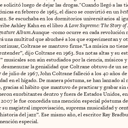
 solicitó luego de dejar las drogas."Cuando llegó a las ti
ónicas en febrero de 1965, el disco se convirtió en un
best
azz. Se escuchaba en los dormitorios universitarios al igu
cribe Ashley Kahn en el libro
A Love Supreme: The Story of
ignature Album
.Aunque -como ocurre en cada revolución 
á una multitud que abucheé a los que experimentan y ot
ontinuar, Coltrane se mantuvo firme.“La música no tien
 entender”, dijo Coltrane en 1963. Sus notas altas y su est
s” musicales son aún estudiados por la ciencia, músicos 
 desmenuzar la genialidad que Coltrane obtuvo de un se
 de julio de 1967, John Coltrane falleció a los 40 años d
ad en el hígado. De manera póstuma, se han lanzado al
o, gracias al hábito que mantuvo de practicar y grabar sin
ueron exorbitantes dentro y fuera de Estados Unidos, en
 2007 le fue concedida una mención especial póstuma de
r su magistral improvisación, suprema musicalidad y cen
a historia del jazz”. Ese mismo año, el escritor Ray Brad
mención especial.