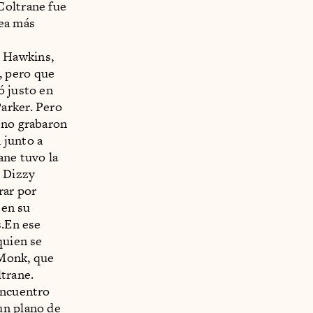
Coltrane fue
rea más
n Hawkins,
, pero que
ó justo en
arker. Pero
 no grabaron
 junto a
ne tuvo la
, Dizzy
rar por
 en su
s.En ese
quien se
 Monk, que
ltrane.
encuentro
un plano de