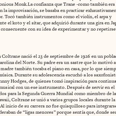
lonious Monk.La confianza que Trane -como también era
n la improvisación, se basaba en practicar exhaustivame
r. Tocó también instrumentos como el violín, el arpa y
te el koto y el sítar, que adquirió durante una gira en Ja
 consecuente con su idea de experimentar y no repetirse
 Coltrane nació el 23 de septiembre de 1926 en un pobl
rolina del Norte. Su padre era un sastre que lo motivó a
u madre también tocaba el piano en casa, por lo que siem
úsica. Durante su adolescencia escuchó a los saxofonist
hnny Hodges, de quienes tomó inspiración para continua
musical con un ese instrumento. Después de servir en el 
dos para la Segunda Guerra Mundial como miembro de l
waii, Coltrane se unió a varios grupos locales durante la
Al inicio de su carrera no fue quisquilloso para integrar
deraban de “ligas menores” porque sentía que, donde sea