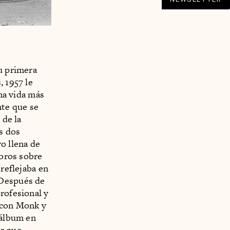
su primera
, 1957 le
una vida más
te que se
 de la
s dos
o llena de
ibros sobre
 reflejaba en
.Después de
rofesional y
 con Monk y
 álbum en
or que