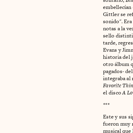
embellecían 
Gittler se re
sonido". Era
notas a la v
sello distin
tarde, regre
Evans y Jim
historia del
otro álbum q
pagados- del
integraba al
Favorite Thin
el disco
A Lo
***
Este y sus si
fueron muy r
musical que 