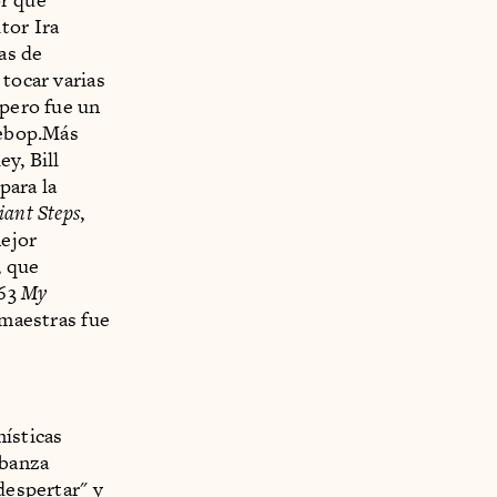
tor Ira
as de
 tocar varias
 pero fue un
bebop.Más
y, Bill
para la
iant Steps
,
mejor
, que
963
My
 maestras fue
místicas
abanza
despertar" y