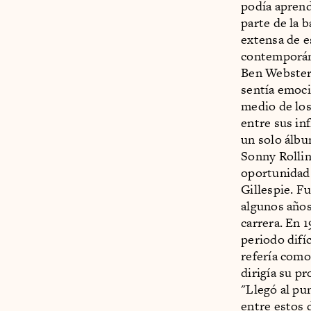
podía aprend
parte de la 
extensa de e
contemporán
Ben Webster 
sentía emoci
medio de los
entre sus in
un solo álbu
Sonny Rolli
oportunidad 
Gillespie. F
algunos años,
carrera. En 
periodo difí
refería como
dirigía su p
"Llegó al pu
entre estos 