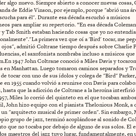
er algo nuevo. Siempre abierto a conocer nuevas cosas, 
banda de Eddie Vinson, por ejemplo, porque "abrió una á
scucha para él". Durante esa década escuchó a músicos
eos para ampliar su repertorio. “En esa década Colema
y Tab Smith estaban haciendo cosas que yo no entendía
onalmente"."La primera vez que oí a 'Bird' tocar, me peg
 ojos", admitió Coltrane tiempo después sobre Charlie P
fluencias, el saxofonista nombraba incluso a músicos que
m.En 1947 John Coltrane conoció a Miles Davis y tocaron
ns en Manhattan. Luego tomaron caminos separados y Tra
de tocar con uno de sus ídolos y colega de "Bird" Parker
ue en 1955 cuando volvió a reunirse con Davis para colabo
 hasta que la adicción de Coltrane a la heroína interfirió
1957, Miles lo corrió del quinteto en el que tocaban ambo
cil, John hizo equipo con el pianista Thelonious Monk, a 
 un "arquitecto musical de primer orden". Sin embargo,
ropio grupo de jazz, terminó acoplándose al sonido de Co
nto que no tocaba por debajo de alguno de sus solos. El 
dos maestros del jazz tuvo lugar, fundamentalmente, en 