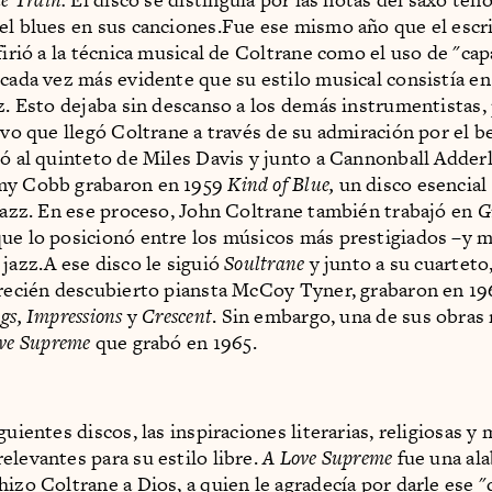
el blues en sus canciones.Fue ese mismo año que el escri
firió a la técnica musical de Coltrane como el uso de "cap
 cada vez más evidente que su estilo musical consistía en
ez. Esto dejaba sin descanso a los demás instrumentistas,
tivo que llegó Coltrane a través de su admiración por el 
só al quinteto de Miles Davis y junto a Cannonball Adderle
my Cobb grabaron en 1959
Kind of Blue,
un disco esencial 
 jazz. En ese proceso, John Coltrane también trabajó en
G
ue lo posicionó entre los músicos más prestigiados –y 
 jazz.A ese disco le siguió
Soultrane
y junto a su cuarteto
 recién descubierto piansta McCoy Tyner, grabaron en 1
gs, Impressions
y
Crescent
. Sin embargo, una de sus obras
ve Supreme
que grabó en 1965.
guientes discos, las inspiraciones literarias, religiosas y 
elevantes para su estilo libre.
A Love Supreme
fue una al
hizo Coltrane a Dios, a quien le agradecía por darle ese "