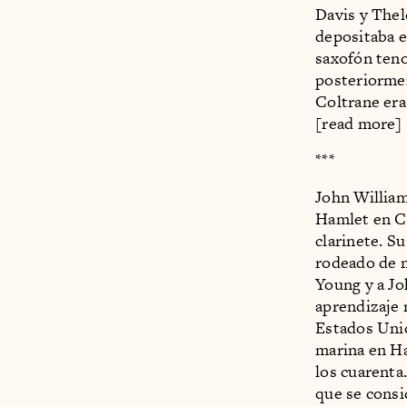
Davis y The
depositaba e
saxofón teno
posteriormen
Coltrane era
[read more]
***
John William
Hamlet en Ca
clarinete. S
rodeado de m
Young y a Jo
aprendizaje 
Estados Uni
marina en Ha
los cuarenta.
que se consi