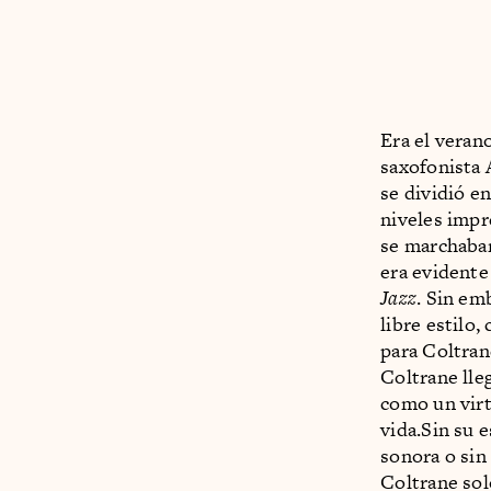
Era el veran
saxofonista 
se dividió e
niveles impr
se marchaban
era evidente 
Jazz
. Sin em
libre estilo,
para Coltrane
Coltrane lle
como un virt
vida.Sin su e
sonora o sin
Coltrane sol