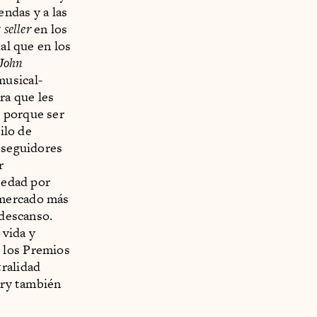
endas y a las
 seller
en los
al que en los
 John
musical-
ra que les
e porque ser
ilo de
y seguidores
r
e edad por
 mercado más
 descanso.
 vida y
 los Premios
tralidad
bury también