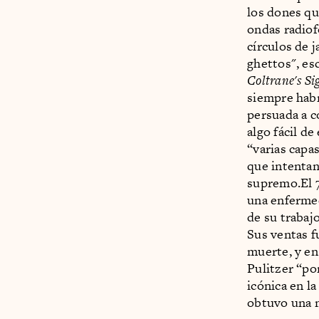
los dones que
ondas radiof
círculos de j
ghettos", es
Coltrane's S
siempre habr
persuada a c
algo fácil de
“varias capa
que intentan
supremo.El 7
una enfermed
de su trabaj
Sus ventas f
muerte, y en
Pulitzer “po
icónica en l
obtuvo una 