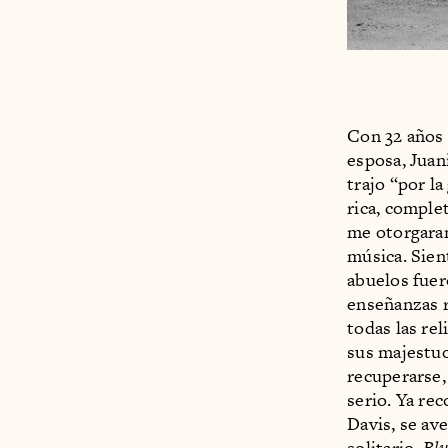
Con 32 años 
esposa, Juan
trajo “por la
rica, compl
me otorgaran 
música. Sien
abuelos fuer
enseñanzas r
todas las rel
sus majestuo
recuperarse,
serio. Ya re
Davis, se av
solitario,
Blu