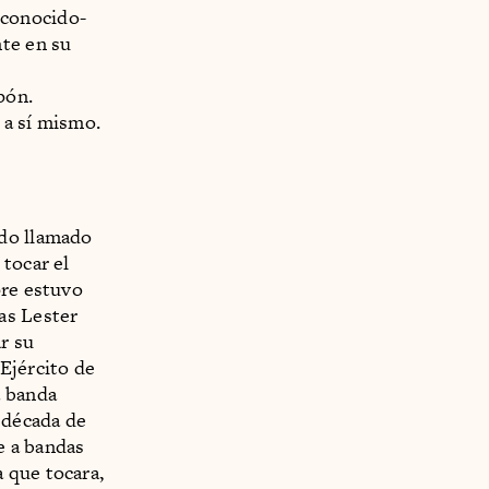
 conocido-
nte en su
pón.
 a sí mismo.
ado llamado
 tocar el
pre estuvo
as Lester
r su
Ejército de
a banda
 década de
se a bandas
 que tocara,