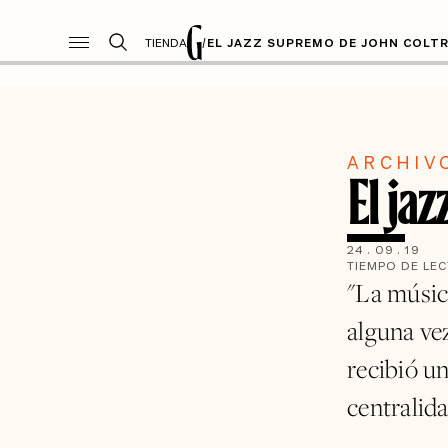
TIENDA
/
EL JAZZ SUPREMO DE JOHN COLT
ARCHIV
El ja
24
.
09
.
19
TIEMPO DE LE
"La música
alguna ve
recibió u
centralida