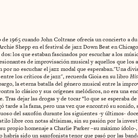
o de 1965 cuando John Coltrane ofrecía un concierto a du
Archie Shepp en el festival de jazz Down Beat en Chicago
n dos: los que estaban fascinados por escuchar a los músi
esionantes de improvisación musical y aquellos que los
 por no escuchar el jazz modal que esperaban."Una divis
entre los críticos de jazz", recuerda Gioia en su libro
His
bargo, la eterna batalla del género musical entre la impro
 contra lo clásico y sus orígenes melódicos, no era una en
. Tras dejar las drogas y de tocar “lo que se esperaba de 
gó tarde a la fama, pero una vez que encontró su sonido, 
uoso del saxofón durante los siguientes -y últimos- doc
stilo libre con notas altísimas, sin su pasión por la inves
 su propio homenaje a Charlie Parker –su máximo ídolo-,
o habría sido un saxofonista tenor que pasó por las band