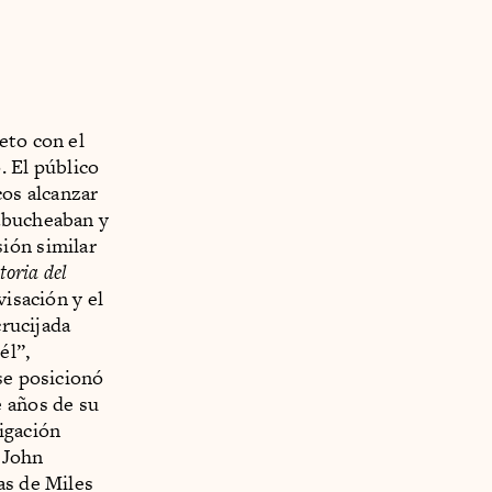
eto con el
. El público
cos alcanzar
 abucheaban y
ión similar
toria del
visación y el
crucijada
él”,
se posicionó
e años de su
tigación
 John
as de Miles