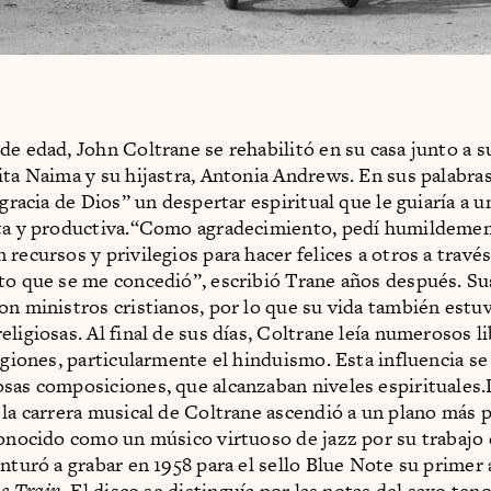
de edad, John Coltrane se rehabilitó en su casa junto a 
ita Naima y su hijastra, Antonia Andrews. En sus palabras
 gracia de Dios” un despertar espiritual que le guiaría a 
eta y productiva.“Como agradecimiento, pedí humildemen
recursos y privilegios para hacer felices a otros a través
to que se me concedió”, escribió Trane años después. Su
on ministros cristianos, por lo que su vida también estuv
eligiosas. Al final de sus días, Coltrane leía numerosos l
igiones, particularmente el hinduismo. Esta influencia se
sas composiciones, que alcanzaban niveles espirituales
 la carrera musical de Coltrane ascendió a un plano más p
conocido como un músico virtuoso de jazz por su trabajo
enturó a grabar en 1958 para el sello Blue Note su primer
e Train.
El disco se distinguía por las notas del saxo ten