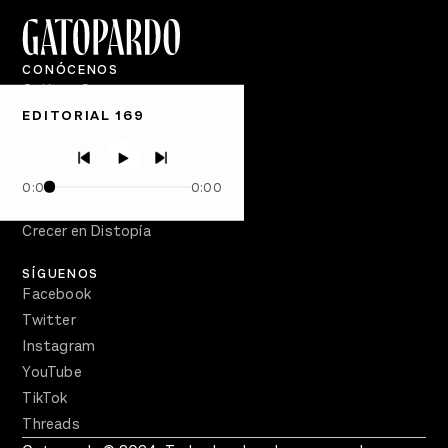
CONÓCENOS
Quiénes Somos
EDITORIAL 169
Directorio
PÓDCASTS
Semanario Gatopardo
0:00
0:00
En Qué Momento
Crecer en Distopía
SÍGUENOS
Facebook
Twitter
Instagram
YouTube
TikTok
Threads