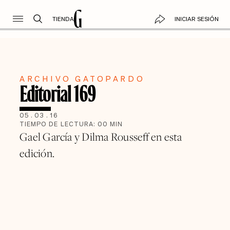
TIENDA
INICIAR SESIÓN
ARCHIVO GATOPARDO
Editorial 169
05
.
03
.
16
TIEMPO DE LECTURA:
00
MIN
Gael García y Dilma Rousseff en esta
edición.