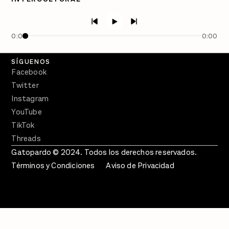
PÓDCASTS
Semanario Gatopardo
En Qué Momento
0:00
0:00
Crecer en Distopía
SÍGUENOS
Facebook
Twitter
Instagram
YouTube
TikTok
Threads
Gatopardo © 2024. Todos los derechos reservados.
Términos y Condiciones
Aviso de Privacidad