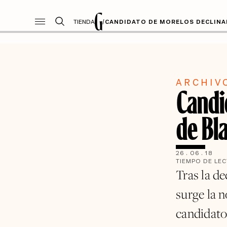
TIENDA
/
CANDIDATO DE MORELOS DECLINAR
ARCHIV
Candi
de Bl
26
.
06
.
18
TIEMPO DE LE
Tras la d
surge la n
candidat