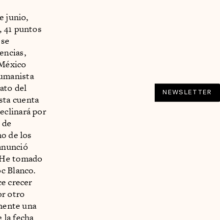
e junio,
, 41 puntos
 se
encias,
 México
Humanista
ato del
NEWSLETTER
sta cuenta
eclinará por
 de
no de los
anunció
 “He tomado
oc Blanco.
ce crecer
r otro
lmente una
 la fecha