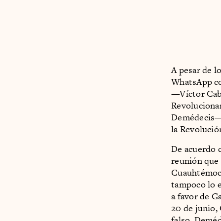
A pesar de l
WhatsApp con
—Víctor Caba
Revolucionar
Demédecis— d
la Revolució
De acuerdo c
reunión que 
Cuauhtémoc B
tampoco lo e
a favor de G
20 de junio,
falso. Deméd