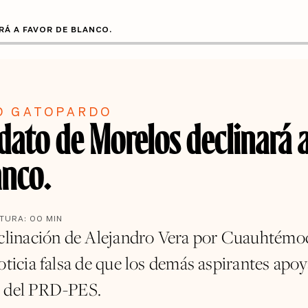
Á A FAVOR DE BLANCO.
O GATOPARDO
dato de Morelos declinará a
anco.
CTURA:
00
MIN
eclinación de Alejandro Vera por Cuauhtémo
oticia falsa de que los demás aspirantes apoy
o del PRD-PES.