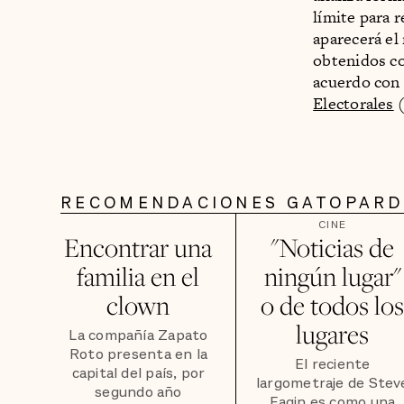
límite para 
aparecerá el
obtenidos co
acuerdo con 
Electorales
(
RECOMENDACIONES GATOPAR
CINE
Encontrar una
"Noticias de
familia en el
ningún lugar"
clown
o de todos lo
lugares
La compañía Zapato
Roto presenta en la
El reciente
capital del país, por
largometraje de Stev
segundo año
Fagin es como una