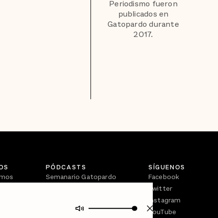
Periodismo fueron
publicados en
Gatopardo durante
2017.
OS
PÓDCASTS
SÍGUENOS
omos
Semanario Gatopardo
Facebook
En Qué Momento
Twitter
Crecer en Distopía
Instagram
YouTube