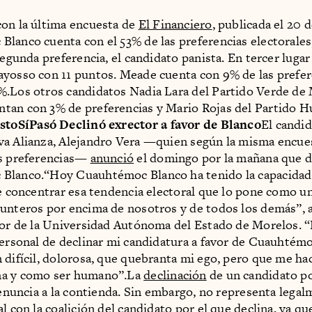
on la última encuesta de
El Financiero
, publicada el 20 d
lanco cuenta con el 53% de las preferencias electorales
segunda preferencia, el candidato panista. En tercer lugar
yosso con 11 puntos. Meade cuenta con 9% de las prefer
.Los otros candidatos Nadia Lara del Partido Verde de
tan con 3% de preferencias y Mario Rojas del Partido 
stoSíPasó Declinó exrector a favor de Blanco
El candid
a Alianza, Alejandro Vera —quien según la misma encue
as preferencias—
anunció
el domingo por la mañana que d
Blanco.“Hoy Cuauhtémoc Blanco ha tenido la capacidad
de concentrar esa tendencia electoral que lo pone como u
unteros por encima de nosotros y de todos los demás”, 
tor de la Universidad Autónoma del Estado de Morelos.
personal de declinar mi candidatura a favor de Cuauhtém
 difícil, dolorosa, que quebranta mi ego, pero que me ha
a y como ser humano”.La
declinación
de un candidato po
 renuncia a la contienda. Sin embargo, no representa lega
l con la coalición del candidato por el que declina, ya que