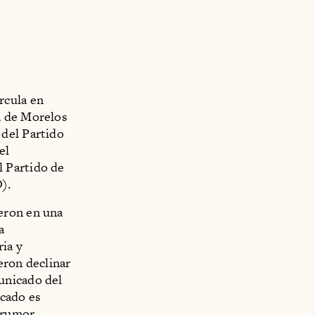
rcula en
a de Morelos
 del Partido
el
l Partido de
).
eron en una
a
ia y
eron declinar
unicado del
cado es
l rumor