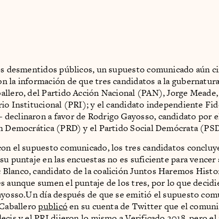
os desmentidos públicos, un supuesto comunicado aún ci
 la información de que tres candidatos a la gubernatur
llero, del Partido Acción Nacional (PAN), Jorge Meade,
io Institucional (PRI); y el candidato independiente Fid
eclinaron a favor de Rodrigo Gayosso, candidato por e
n Democrática (PRD) y el Partido Social Demócrata (PSD
on el supuesto comunicado, los tres candidatos concluy
su puntaje en las encuestas no es suficiente para vencer 
lanco, candidato de la coalición Juntos Haremos Histor
s aunque sumen el puntaje de los tres, por lo que decidi
ayosso.Un día después de que se emitió el supuesto com
 Caballero
publicó
en su cuenta de Twitter que el comuni
ecis y el PRI dijeron lo mismo a
Verificado 2018
, pero e