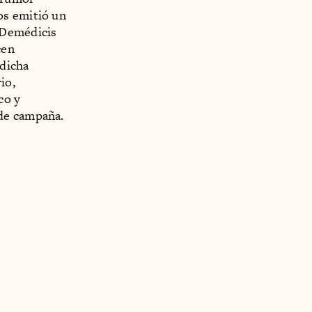
os emitió un
 Demédicis
cen
 dicha
io,
co y
 de campaña.