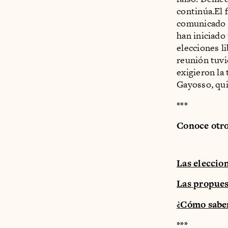
continúa.El 
comunicado e
han iniciado
elecciones l
reunión tuvi
exigieron la
Gayosso, qui
***
Conoce otros
Las eleccio
Las propues
¿Cómo saber 
***