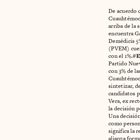
De acuerdo c
Cuauhtémoc B
arriba de la 
encuentra Ga
Demédicis 5%
(PVEM) cuen
con el 1%.
#E
Partido Nuev
con 3% de l
Cuauhtémoc 
sintetizar, 
candidatos p
Vera, ex rec
la decisión 
Una decisión
como person
significa la
alianza forma