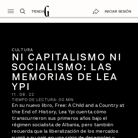
TIENDA
INICIAR SESIÓN
CULTURA
NI CAPITALISMO NI
SOCIALISMO: LAS
MEMORIAS DE LEA
YPI
11
.
08
.
22
TIEMPO DE LECTURA:
00
MIN
En su nuevo libro, Free: A Child and a Country at
the End of History, Lea Ypi cuenta cómo
transcurrieron sus primeros años bajo el
régimen socialista de Albania, pero también
recuerda que la liberalización de los mercados
sumió a su país en una crisis de desempleo y,