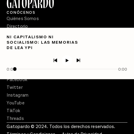
CONÓCENOS
Quiénes Somos
Directorio
NI CAPITALISMO NI
PÓDCASTS
SOCIALISMO: LAS MEMORIAS
Semanario Gatopardo
DE LEA YPI
En Qué Momento
Crecer en Distopía
0:00
0:00
SÍGUENOS
Facebook
Twitter
Instagram
YouTube
TikTok
Threads
Gatopardo © 2024. Todos los derechos reservados.