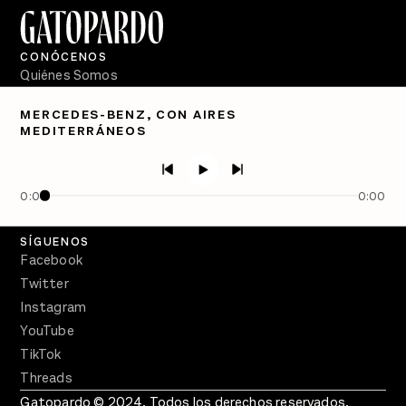
CONÓCENOS
Quiénes Somos
Directorio
MERCEDES-BENZ, CON AIRES
MEDITERRÁNEOS
PÓDCASTS
Semanario Gatopardo
En Qué Momento
0:00
0:00
Crecer en Distopía
SÍGUENOS
Facebook
Twitter
Instagram
YouTube
TikTok
Threads
Gatopardo © 2024. Todos los derechos reservados.