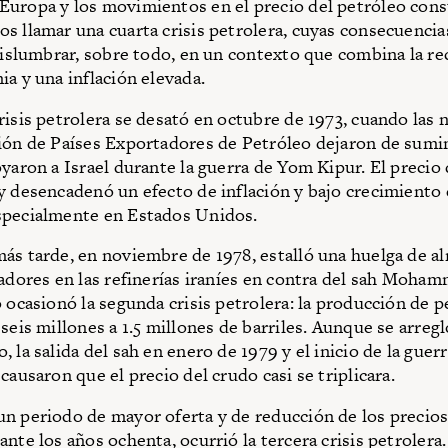
uropa y los movimientos en el precio del petróleo cons
s llamar una cuarta crisis petrolera, cuyas consecuencia
 vislumbrar, sobre todo, en un contexto que combina la r
ia y una inflación elevada.
risis petrolera se desató en octubre de 1973, cuando las 
ión de Países Exportadores de Petróleo dejaron de sumi
oyaron a Israel durante la guerra de Yom Kipur. El precio 
y desencadenó un efecto de inflación y bajo crecimiento 
specialmente en Estados Unidos.
ás tarde, en noviembre de 1978, estalló una huelga de a
jadores en las refinerías iraníes en contra del sah Moha
o ocasionó la segunda crisis petrolera: la producción de p
 seis millones a 1.5 millones de barriles. Aunque se arreg
 la salida del sah en enero de 1979 y el inicio de la guerr
causaron que el precio del crudo casi se triplicara.
n periodo de mayor oferta y de reducción de los precios
ante los años ochenta, ocurrió la tercera crisis petrolera