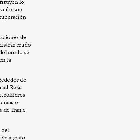
tituyen lo
s aún son
ecuperación
naciones de
nistrar crudo
del crudo se
en la
lrededor de
mmad Reza
etrolíferos
ló más o
a de Irán e
 del
. En agosto