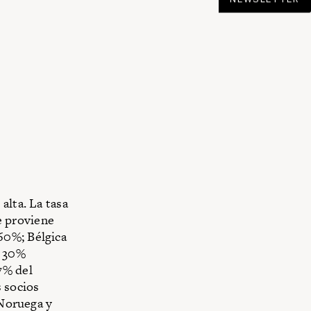
alta. La tasa
e proviene
60%; Bélgica
l 30%
7% del
s socios
 Noruega y