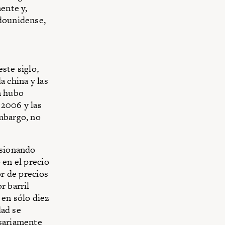
ente y,
adounidense,
ste siglo,
a china y las
n hubo
 2006 y las
embargo, no
asionando
 en el precio
or de precios
r barril
 en sólo diez
dad se
esariamente