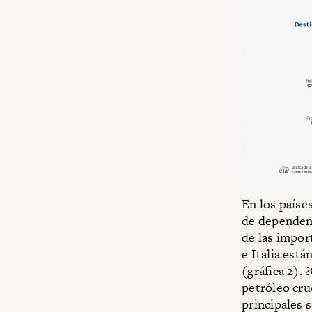
En los paíse
de dependen
de las impor
e Italia est
(gráfica 2).
petróleo cru
principales 