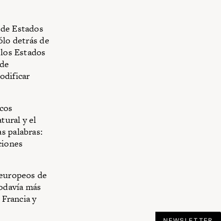
 de Estados
ólo detrás de
 los Estados
 de
odificar
icos
tural y el
s palabras:
ciones
 europeos de
todavía más
 Francia y
NEWSLETTER