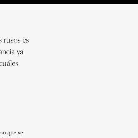
 rusos es
ancia ya
cuáles
uso que se