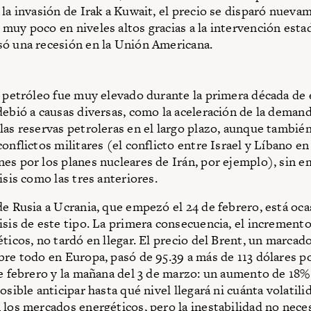
 la invasión de Irak a Kuwait, el precio se disparó nuevam
muy poco en niveles altos gracias a la intervención est
ó una recesión en la Unión Americana.
l petróleo fue muy elevado durante la primera década de e
debió a causas diversas, como la aceleración de la demand
las reservas petroleras en el largo plazo, aunque tambié
onflictos militares (el conflicto entre Israel y Líbano en
es por los planes nucleares de Irán, por ejemplo), sin 
isis como las tres anteriores.
de Rusia a Ucrania, que empezó el 24 de febrero, está oc
isis de este tipo. La primera consecuencia, el incremento
éticos, no tardó en llegar. El precio del Brent, un marcad
bre todo en Europa, pasó de 95.39 a más de 113 dólares po
de febrero y la mañana del 3 de marzo: un aumento de 18%
osible anticipar hasta qué nivel llegará ni cuánta volatili
 los mercados energéticos, pero la inestabilidad no nec