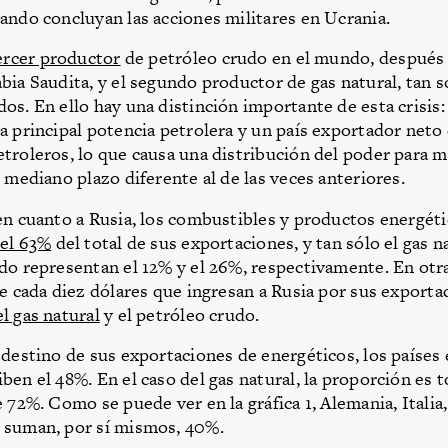
ando concluyan las acciones militares en Ucrania.
ercer productor
de petróleo crudo en el mundo, después
bia Saudita, y el segundo productor de gas natural, tan s
os. En ello hay una distinción importante de esta crisis:
a principal potencia petrolera y un país exportador neto
troleros, lo que causa una distribución del poder para m
l mediano plazo diferente al de las veces anteriores.
en cuanto a Rusia, los combustibles y productos energét
 el 63%
del total de sus exportaciones, y tan sólo el gas na
do representan el 12% y el 26%, respectivamente. En otra
de cada diez dólares que ingresan a Rusia por sus exporta
l gas natural
y el petróleo crudo.
 destino de sus exportaciones de energéticos, los países
ben el 48%. En el caso del gas natural, la proporción es 
 72%. Como se puede ver en la gráfica 1, Alemania, Italia,
 suman, por sí mismos, 40%.