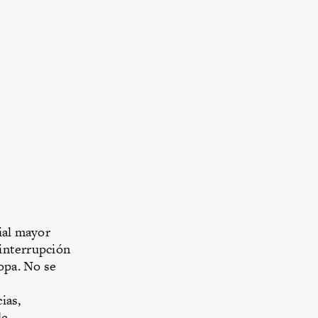
ial mayor
 interrupción
opa. No se
ias,
de