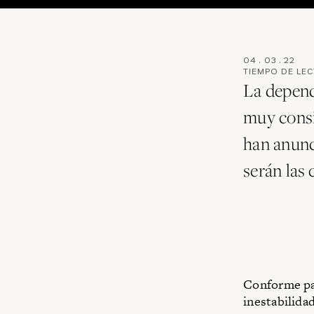
04
.
03
.
22
TIEMPO DE LE
La depend
muy consi
han anunc
serán las
Conforme pas
inestabilida