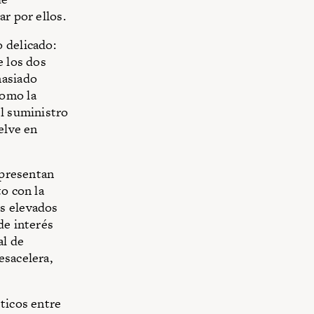
r por ellos.
 delicado:
e los dos
masiado
como la
el suministro
elve en
 presentan
to con la
es elevados
de interés
al de
esacelera,
ticos entre