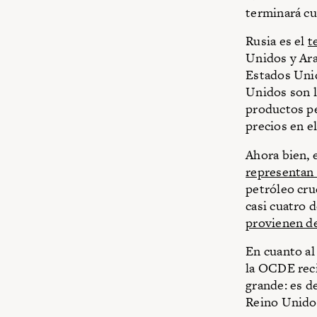
terminará cu
Rusia es el
t
Unidos y Ara
Estados Unid
Unidos son l
productos pe
precios en e
Ahora bien, 
representan
petróleo cru
casi cuatro 
provienen de
En cuanto al
la OCDE reci
grande: es de
Reino Unido