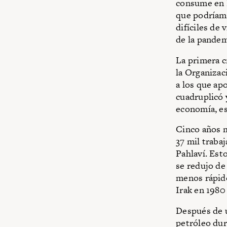
consume en E
que podríamo
difíciles de
de la pandem
La primera c
la Organizac
a los que ap
cuadruplicó 
economía, e
Cinco años m
37 mil traba
Pahlaví. Est
se redujo de
menos rápido,
Irak en 1980 
Después de u
petróleo dur