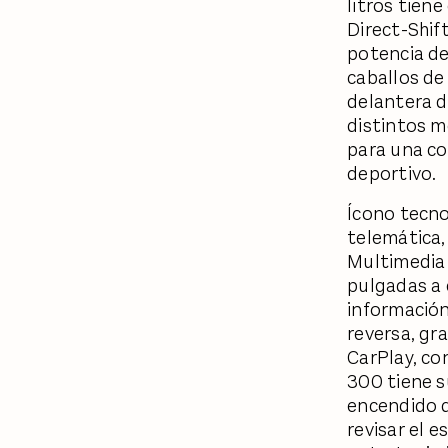
litros tien
Direct-Shif
potencia de
caballos de
delantera d
distintos m
para una co
deportivo.
Ícono tecno
telemática,
Multimedia 
pulgadas a 
información
reversa, gr
CarPlay, co
300 tiene s
encendido d
revisar el e