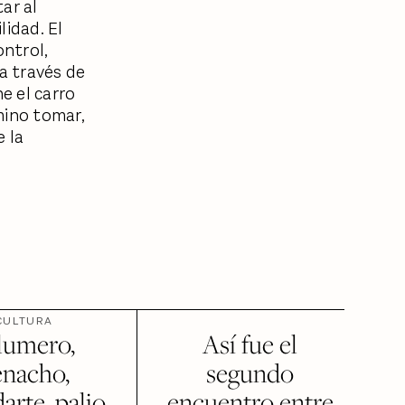
ar al
lidad. El
ntrol,
a través de
e el carro
mino tomar,
e la
CULTURA
lumero,
Así fue el
enacho,
segundo
arte, palio,
encuentro entre