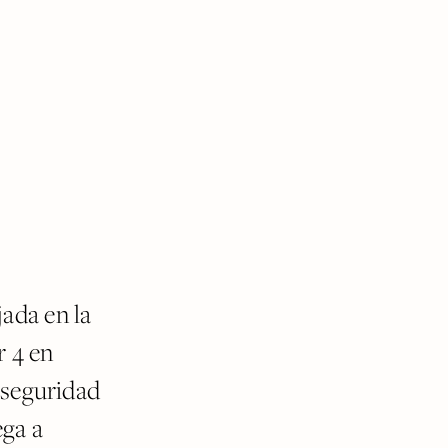
jada en la
r 4 en
e seguridad
ega a