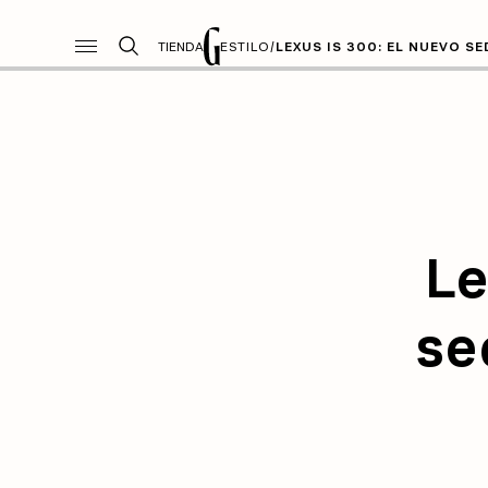
TIENDA
ESTILO
/
LEXUS IS 300: EL NUEVO S
Le
se