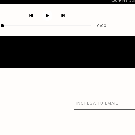
Quiénes S
Directorio
0:00