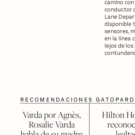
camino con 
conductor d
Lane Depart
disponible 
sensores, m
en la línea
lejos de lo
contundenc
RECOMENDACIONES GATOPAR
Varda por Agnès,
Hilton H
Rosalie Varda
reconoc
habla de su madre
lealt