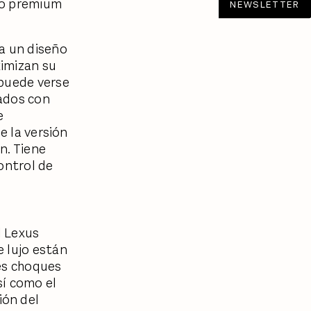
io premium
NEWSLETTER
a un diseño
ximizan su
 puede verse
ados con
e
e la versión
n. Tiene
ontrol de
l Lexus
 lujo están
les choques
sí como el
ión del