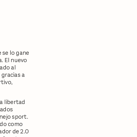
 se lo gane
a. El nuevo
ado al
 gracias a
tivo,
a libertad
lados
nejo sport.
cado como
ador de 2.0