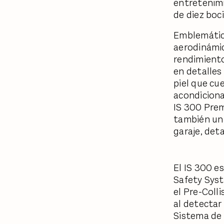
entretenimi
de diez boc
Emblemático
aerodinámic
rendimiento
en detalles
piel que cue
acondicionad
IS 300 Prem
también un 
garaje, det
El IS 300 e
Safety Syst
el Pre-Coll
al detectar 
Sistema de