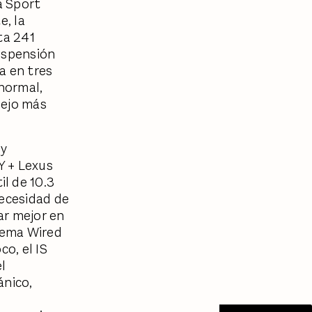
a Sport
e, la
ta 241
uspensión
a en tres
normal,
nejo más
 y
Y + Lexus
l de 10.3
necesidad de
ar mejor en
stema Wired
co, el IS
el
ánico,