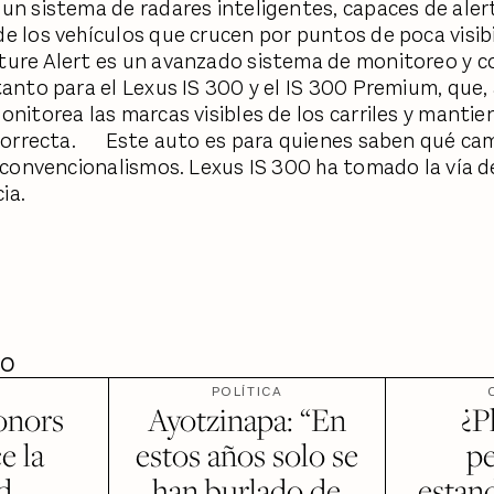
un sistema de radares inteligentes, capaces de alert
e los vehículos que crucen por puntos de poca visibi
ure Alert es un avanzado sistema de monitoreo y co
tanto para el Lexus IS 300 y el IS 300 Premium, que, 
onitorea las marcas visibles de los carriles y mantien
 correcta. Este auto es para quienes saben qué ca
s convencionalismos. Lexus IS 300 ha tomado la vía d
ia.
DO
POLÍTICA
onors
Ayotzinapa: “En
¿P
e la
estos años solo se
p
ad
han burlado de
estand