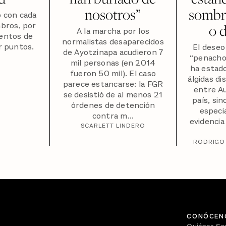
nosotros”
sombr
 con cada
bros, por
o d
A la marcha por los
ientos de
normalistas desaparecidos
r puntos.
El deseo
de Ayotzinapa acudieron 7
“penacho
mil personas (en 2014
ha estado
fueron 50 mil). El caso
álgidas di
parece estancarse: la FGR
entre Au
se desistió de al menos 21
país, si
órdenes de detención
especi
contra m...
evidenci
SCARLETT LINDERO
RODRIGO
CONÓCEN