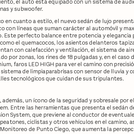
ento, el auto está equipado con un sistema de aud
inas y subwoofer.
 en cuanto a estilo, el nuevo sedán de lujo present
o con líneas que suman carácter al automóvil y ma
. Este perfecto balance entre potencia y elegancia
 como el quemacocos, los asientos delanteros tapiz
ntan con calefacción y ventilación, el sistema de air
o por zonas, los rines de 18 pulgadas y, en el caso d
ium, faros LED HIGH para ver el camino con precisió
sistema de limpiaparabrisas con sensor de lluvia y c
alles tecnológicos que cuidan de sus tripulantes.
s, además, un ícono de la seguridad y sobresale por e
em. Entre las herramientas que presenta el sedán de
ision System, que previene al conductor de eventua
peatones, ciclistas y otros vehículos en el camino, a
 Monitoreo de Punto Ciego, que aumenta la percepc