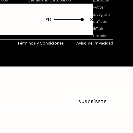
omos
Semanario Gatopardo
Facebook
En Qué Momento
Twitter
Crecer en Distopía
Instagram
YouTube
TikTok
Threads
Términos y Condiciones
Aviso de Privacidad