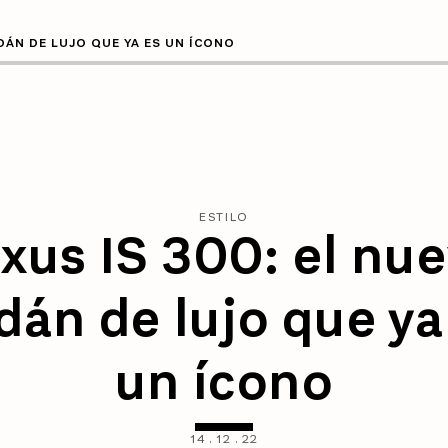
EDÁN DE LUJO QUE YA ES UN ÍCONO
ESTILO
xus IS 300: el nu
dán de lujo que ya
un ícono
14
.
12
.
22