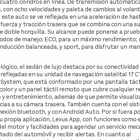
e cuatro cilindros en línea. De transmisión automátic
t, con ocho velocidades y paleta de cambios al volant
 este auto se ve reflejada en una aceleración de has
 fuerza y tracción trasera que se combina con una s
e doble horquilla. Su alcance puede ponerse a prueb
odos de manejo: ECO, para un máximo rendimiento; 
nducción balanceada, y sport, para disfrutar un ma
lógico, el sedán de lujo destaca por su conectividad
 reflejadas en su unidad de navegación satelital 17 C
System, que está conformado por una pantalla tácti
color y un panel táctil remoto que cubre cualquier 
 y entretenimiento, además de que permite visualiz
acias a su cámara trasera. También cuenta con el si
nexión bluetooth, y con Android Auto. Por si fuera po
u propia aplicación, Lexus App, con funciones como 
el motor y facilidades para agendar un servicio mec
stado del automóvil y recibir alertas. En cuanto al