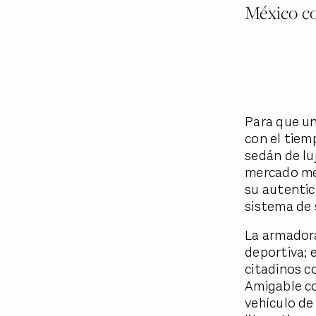
México c
Para que un
con el tiem
sedán de lu
mercado mex
su autentic
sistema de 
La armadora
deportiva; 
citadinos c
Amigable co
vehículo de