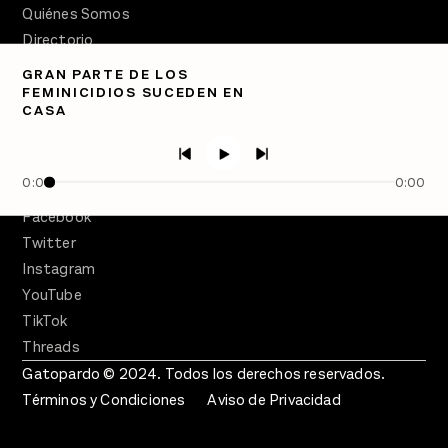
Quiénes Somos
Directorio
GRAN PARTE DE LOS
PÓDCASTS
FEMINICIDIOS SUCEDEN EN
Semanario Gatopardo
CASA
En Qué Momento
Crecer en Distopía
0:00
0:00
SÍGUENOS
Facebook
Twitter
Instagram
YouTube
TikTok
Threads
Gatopardo © 2024. Todos los derechos reservados.
Términos y Condiciones
Aviso de Privacidad