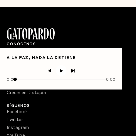
CONÓCENOS
Quiénes Somos
A LA PAZ, NADA LA DETIENE
Directorio
PÓDCASTS
Semanario Gatopardo
0:00
0:00
En Qué Momento
Crecer en Distopía
SÍGUENOS
Facebook
Twitter
Instagram
YouTube