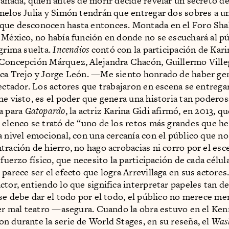
Canadá, quien antes de morir decide revelar un secreto de
melos Julia y Simón tendrán que entregar dos sobres a un
que desconocen hasta entonces. Montada en el Foro Sha
 México, no había función en donde no se escuchará al pú
ágrima suelta.
Incendios
contó con la participación de Kari
Concepción Márquez, Alejandra Chacón, Guillermo Villeg
ca Trejo y Jorge León. —Me siento honrado de haber ge
pectador. Los actores que trabajaron en escena se entreg
he visto, es el poder que genera una historia tan podero
a para
Gatopardo
, la actriz Karina Gidi afirmó, en 2013, qu
 elenco se trató de “uno de los retos más grandes que 
a nivel emocional, con una cercanía con el público que no
tración de hierro, no hago acrobacias ni corro por el esc
sfuerzo físico, que necesito la participación de cada célul
 parece ser el efecto que logra Arrevillaga en sus actore
ctor, entiendo lo que significa interpretar papeles tan 
 se debe dar el todo por el todo, el público no merece me
ver mal teatro —asegura. Cuando la obra estuvo en el Ke
n durante la serie de World Stages, en su reseña, el
Wash