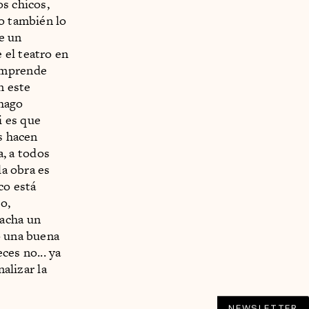
os chicos,
Yo también lo
de un
 el teatro en
 emprende
n este
hago
i es que
s hacen
, a todos
la obra es
co está
o,
gacha un
o una buena
ces no... ya
nalizar la
NEWSLETTER