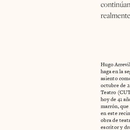
continúan
realmente
Hugo Arrevill
haga en la se
asiento como 
octubre de 2
Teatro (CUT)
hoy de 41 añ
marrón, que 
en este reci
obra de teat
escritor y d