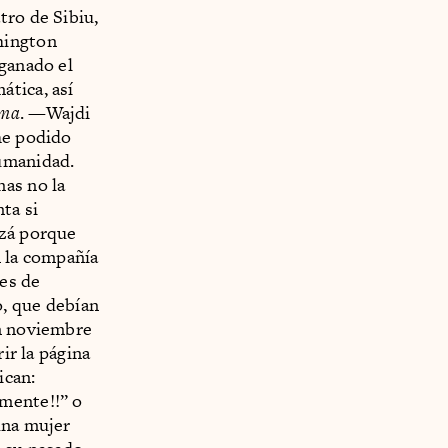
tro de Sibiu,
hington
 ganado el
ática, así
ma
. —Wajdi
he podido
humanidad.
nas no la
ta si
izá porque
n la compañía
es de
o, que debían
en noviembre
ir la página
ican:
amente!!” o
una mujer