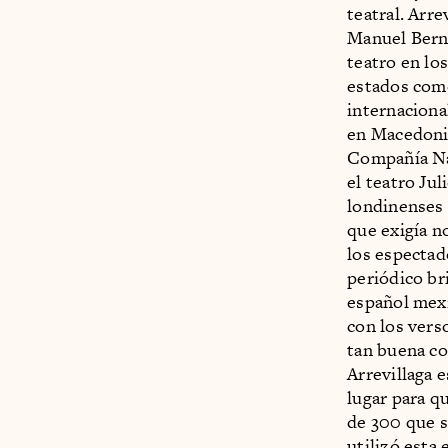
teatral. Arre
Manuel Berna
teatro en lo
estados como
internaciona
en Macedonia
Compañía Nac
el teatro Jul
londinenses 
que exigía no
los espectad
periódico br
español mexi
con los vers
tan buena co
Arrevillaga 
lugar para q
de 300 que s
utilizó esta