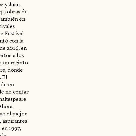
ez y Juan
 40 obras de
 también en
tivales
e Festival
ntó con la
de 2016, en
ertos a los
n un recinto
bre, donde
. El
ión en
de no contar
Shakespeare
 Ahora
mo el mejor
5 aspirantes
 en 1997,
 le