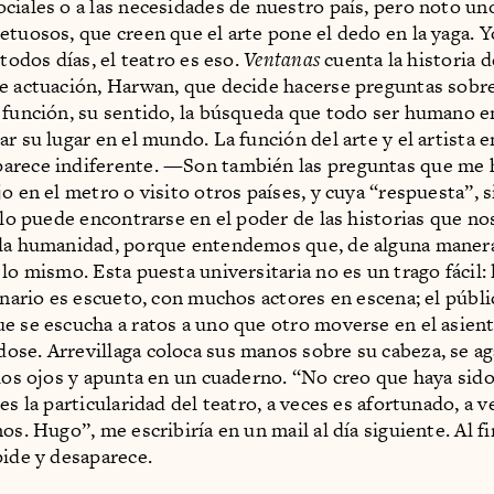
ciales o a las necesidades de nuestro país, pero noto un
etuosos, que creen que el arte pone el dedo en la yaga. 
 todos días, el teatro es eso.
Ventanas
cuenta la historia 
e actuación, Harwan, que decide hacerse preguntas sobre
 función, su sentido, la búsqueda que todo ser humano
r su lugar en el mundo. La función del arte y el artista e
arece indiferente. —Son también las preguntas que me 
o en el metro o visito otros países, y cuya “respuesta”, s
sólo puede encontrarse en el poder de las historias que no
la humanidad, porque entendemos que, de alguna manera
lo mismo. Esta puesta universitaria no es un trago fácil: 
cenario es escueto, con muchos actores en escena; el públi
e se escucha a ratos a uno que otro moverse en el asient
se. Arrevillaga coloca sus manos sobre su cabeza, se a
 los ojos y apunta en un cuaderno. “No creo que haya sid
es la particularidad del teatro, a veces es afortunado, a ve
os. Hugo”, me escribiría en un mail al día siguiente. Al fi
pide y desaparece.