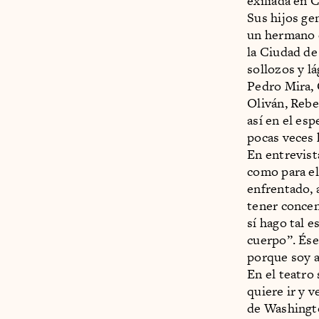
exiliada en 
Sus hijos ge
un hermano 
la Ciudad de
sollozos y l
Pedro Mira, 
Oliván, Rebe
así en el es
pocas veces 
En entrevist
como para el
enfrentado, 
tener concen
sí hago tal e
cuerpo”. Ése
porque soy a
En el teatro
quiere ir y 
de Washingto