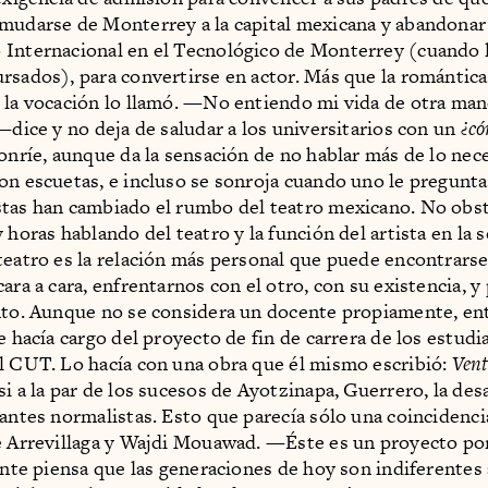
mudarse de Monterrey a la capital mexicana y abandonar 
Internacional en el Tecnológico de Monterrey (cuando l
rsados), para convertirse en actor. Más que la romántic
 la vocación lo llamó. —No entiendo mi vida de otra man
 —dice y no deja de saludar a los universitarios con un
¿có
sonríe, aunque da la sensación de no hablar más de lo nec
on escuetas, e incluso se sonroja cuando uno le pregunta
tas han cambiado el rumbo del teatro mexicano. No obs
 horas hablando del teatro y la función del artista en la
teatro es la relación más personal que puede encontrarse 
ara a cara, enfrentarnos con el otro, con su existencia, y
nto. Aunque no se considera un docente propiamente, en
e hacía cargo del proyecto de fin de carrera de los estudi
l CUT. Lo hacía con una obra que él mismo escribió:
Ven
si a la par de los sucesos de Ayotzinapa, Guerrero, la des
iantes normalistas. Esto que parecía sólo una coincidenci
e Arrevillaga y Wajdi Mouawad. —Éste es un proyecto p
gente piensa que las generaciones de hoy son indiferentes 