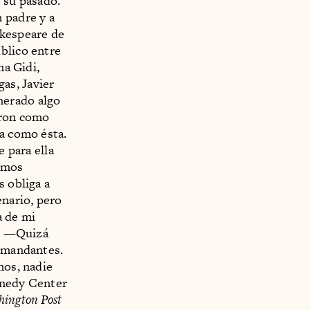
 su pasado.
 padre y a
kespeare de
blico entre
na Gidi,
as, Javier
nerado algo
aron como
sa como ésta.
e para ella
hemos
s obliga a
enario, pero
a de mi
s. —Quizá
demandantes.
nos, nadie
nnedy Center
ington Post