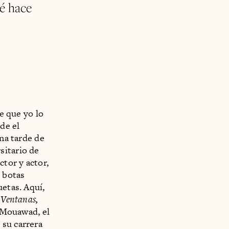
ué hace
te que yo lo
de el
una tarde de
sitario de
tor y actor,
e botas
uetas. Aquí,
e
Ventanas,
i Mouawad, el
 su carrera