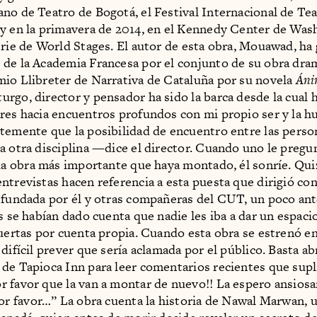
no de Teatro de Bogotá, el Festival Internacional de Tea
y en la primavera de 2014, en el Kennedy Center de Was
erie de World Stages. El autor de esta obra, Mouawad, ha
de la Academia Francesa por el conjunto de su obra dram
io Llibreter de Narrativa de Cataluña por su novela
Áni
rgo, director y pensador ha sido la barca desde la cual 
res hacia encuentros profundos con mi propio ser y la 
temente que la posibilidad de encuentro entre las perso
a otra disciplina —dice el director. Cuando uno le pregun
la obra más importante que haya montado, él sonríe. Qu
ntrevistas hacen referencia a esta puesta que dirigió co
 fundada por él y otras compañeras del CUT, un poco ant
os se habían dado cuenta que nadie les iba a dar un espaci
puertas por cuenta propia. Cuando esta obra se estrenó 
difícil prever que sería aclamada por el público. Basta abr
de Tapioca Inn para leer comentarios recientes que supl
 favor que la van a montar de nuevo!! La espero ansios
por favor…” La obra cuenta la historia de Nawal Marwan, 