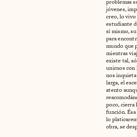
problemas so
jóvenes, imp
creo, lo vivo
estudiante d
sí mismo, su
para encontra
mundo que p
mientras viaj
existe tal, 
unirnos con 
nos inquieta 
larga, el es
atento aunqu
reacomodándo
poco, cierra
función. Ésa 
lo platicarem
obra, se des