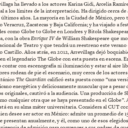
villaga ha llevado a los actores Karina Gidi, Arcelia Ramír
l a los límites de la interpretación. Ha dirigido cerca de
s últimos años. La mayoría en la Ciudad de México, pero
 Veracruz, Zacatecas y Baja California; y ha viajado a fes
les como Globe to Globe en Londres y Bitola Shakespear
, con la obra
Enrique IV
de William Shakespeare que mo
ional de Teatro y que tendrá un reestreno este verano 
io Castillo. Años atrás, en 2012, Arrevillaga dejó boquiabi
en el legendario The Globe con esta puesta en escena. E
 contar con escenografía ni iluminación y estar al aire li
ores rodean de pie el escenario, muy cerca de los actores
itánico
The Guardian
calificó esta puesta como “una vers
cano energética y deliciosamente muscular que a pesar 
os originales, cautivó a la audiencia. Una producción de 
mo cualquier otra que se haya presentado en el Globe”.
está en su alma máter universitaria. Considera al CUT co
uien desee ser actor en México: admite un promedio de 1
e presentan anualmente, y él, como uno de esos elegidos
 exigencia de admisión para convencer a sus padres de que