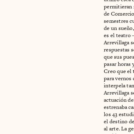
permitieran 
de Comercio 
semestres cu
de un sueño,
es el teatro
Arrevillaga 
respuestas s
que sus pues
pasar horas y
Creo que el 
para vernos c
interpela ta
Arrevillaga s
actuación de
estrenaba ca
los 43 estud
el destino d
al arte. La 