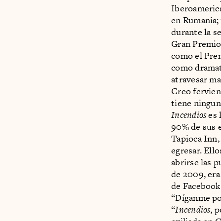
Iberoamerica
en Rumania; 
durante la s
Gran Premio 
como el Prem
como dramatu
atravesar ma
Creo fervien
tiene ningun
Incendios
es 
90% de sus e
Tapioca Inn,
egresar. Ell
abrirse las 
de 2009, era 
de Facebook 
“Díganme por
“
Incendios
, 