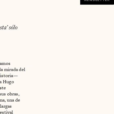
ta’ sólo
stamos
la mirada del
historia—
ma Hugo
ste
sus obras,
ma, una de
largas
estival