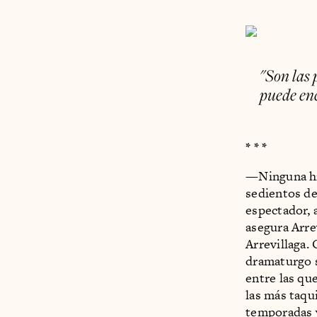
"Son las 
puede enc
* * *
—Ninguna his
sedientos de
espectador, 
asegura Arre
Arrevillaga.
dramaturgo s
entre las qu
las más taqu
temporadas y