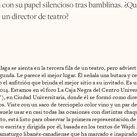
 con su papel silencioso tras bamblinas. ¿Q
 un director de teatro?
aga se sienta en la tercera fila de un teatro, pero advier
gunda. Le parece el mejor lugar. Él señala una butaca y ce
el anfitrión que brinda el mejor sitio a su invitado. Es 
014. Estamos en el foro La Caja Negra del Centro Univer
, en Ciudad Universitaria, donde él se formó como direc
os. Viste con un saco de terciopelo color vino y un par d
suele usar en casi todas las ocasiones con distintas chaq
nto, está listo para observar la primera representación d
ro escrita y dirigida por él, basada en los textos de Wajd
ramaturgo libanés-canadiense que ha marcado e inspirado