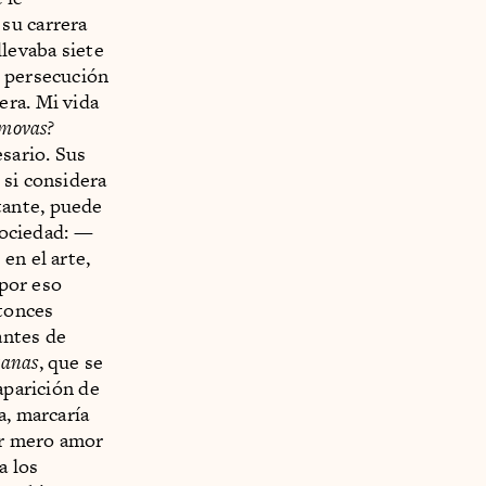
su carrera
levaba siete
a persecución
era. Mi vida
movas?
esario. Sus
 si considera
tante, puede
 sociedad: —
en el arte,
 por eso
tonces
antes de
tanas
, que se
aparición de
a, marcaría
or mero amor
a los