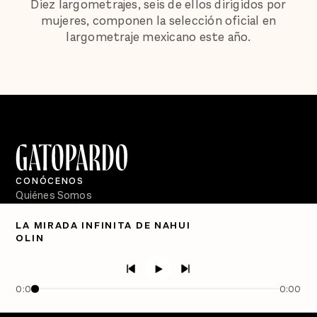
Diez largometrajes, seis de ellos dirigidos por
mujeres, componen la selección oficial en
largometraje mexicano este año.
CONÓCENOS
Quiénes Somos
Directorio
LA MIRADA INFINITA DE NAHUI
OLIN
PÓDCASTS
Semanario Gatopardo
En Qué Momento
0:00
0:00
Crecer en Distopía