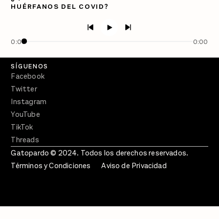
HUÉRFANOS DEL COVID?
PÓDCASTS
Semanario Gatopardo
En Qué Momento
0:00
0:00
Crecer en Distopía
SÍGUENOS
Facebook
Twitter
Instagram
YouTube
TikTok
Threads
Gatopardo © 2024. Todos los derechos reservados.
Términos y Condiciones
Aviso de Privacidad