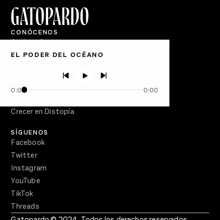
CONÓCENOS
Quiénes Somos
EL PODER DEL OCÉANO
Directorio
PÓDCASTS
Semanario Gatopardo
0:00
0:00
En Qué Momento
Crecer en Distopía
SÍGUENOS
Facebook
Twitter
Instagram
YouTube
TikTok
Threads
Gatopardo © 2024. Todos los derechos reservados.