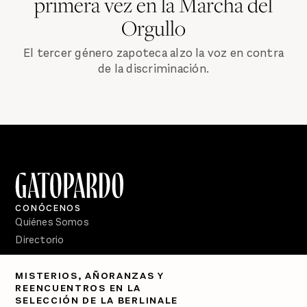
primera vez en la Marcha del
Orgullo
El tercer género zapoteca alzo la voz en contra
de la discriminación.
CONÓCENOS
Quiénes Somos
Directorio
PÓDCASTS
MISTERIOS, AÑORANZAS Y
Semanario Gatopardo
REENCUENTROS EN LA
En Qué Momento
SELECCIÓN DE LA BERLINALE