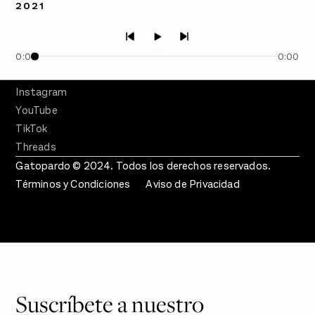
2021
Crecer en Distopía
SÍGUENOS
Facebook
0:00
0:00
Twitter
Instagram
YouTube
TikTok
Threads
Gatopardo © 2024. Todos los derechos reservados.
Términos y Condiciones
Aviso de Privacidad
Suscríbete a nuestro