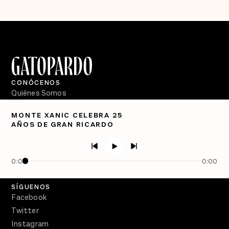
CONÓCENOS
Quiénes Somos
Directorio
MONTE XANIC CELEBRA 25
AÑOS DE GRAN RICARDO
PÓDCASTS
Semanario Gatopardo
En Qué Momento
0:00
0:00
Crecer en Distopía
SÍGUENOS
Facebook
Twitter
Instagram