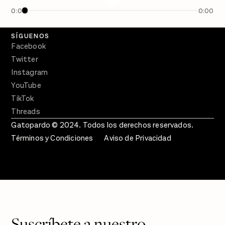
En Qué Momento
0:00
0:00
Crecer en Distopía
SÍGUENOS
Facebook
Twitter
Instagram
YouTube
TikTok
Threads
Gatopardo © 2024. Todos los derechos reservados.
Términos y Condiciones
Aviso de Privacidad
Suscríbete a nuestro